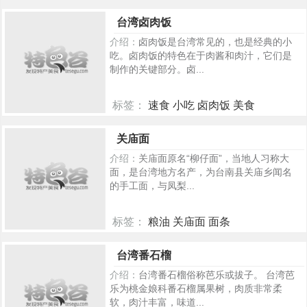
174
台湾卤肉饭
介绍：
卤肉饭是台湾常见的，也是经典的小
吃。卤肉饭的特色在于肉酱和肉汁，它们是
制作的关键部分。卤...
标签：
速食 小吃 卤肉饭 美食
248
关庙面
介绍：
关庙面原名“柳仔面”，当地人习称大
面，是台湾地方名产，为台南县关庙乡闻名
的手工面，与凤梨...
标签：
粮油 关庙面 面条
209
台湾番石榴
介绍：
台湾番石榴俗称芭乐或拔子。 台湾芭
乐为桃金娘科番石榴属果树，肉质非常柔
软，肉汁丰富，味道...