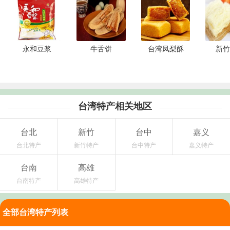
永和豆浆
牛舌饼
台湾凤梨酥
新竹
台湾特产相关地区
台北
新竹
台中
嘉义
台北特产
新竹特产
台中特产
嘉义特产
台南
高雄
台南特产
高雄特产
全部台湾特产列表