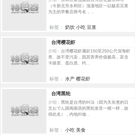
（今新北市永和区）顶溪地区一以贩卖豆浆
为主的早餐店商号名，...
标签：
奶饮 小吃 豆浆
209
台湾樱花虾
介绍：
台湾樱花虾属於150至250公尺深海虾
类、故不受污染，因其营养价值极高，富含
卡路里、蛋白质、钙...
标签：
水产 樱花虾
226
台湾黑轮
介绍：
黑轮是台湾的叫法（因为关东煮的日
文おでん跟闽南语的黑轮发音一模一样，故
得此名），内地叫做...
标签：
小吃 美食