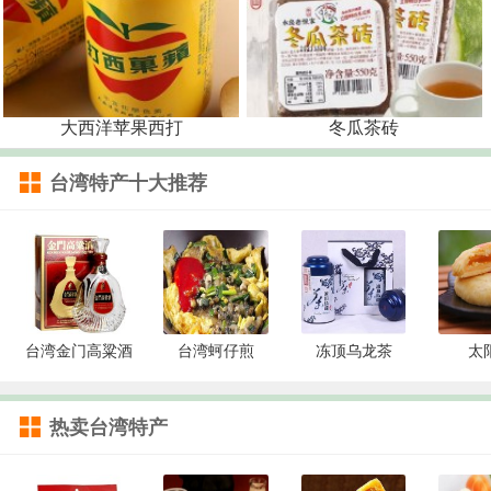
大西洋苹果西打
冬瓜茶砖
台湾特产十大推荐
台湾金门高粱酒
台湾蚵仔煎
冻顶乌龙茶
太
热卖台湾特产