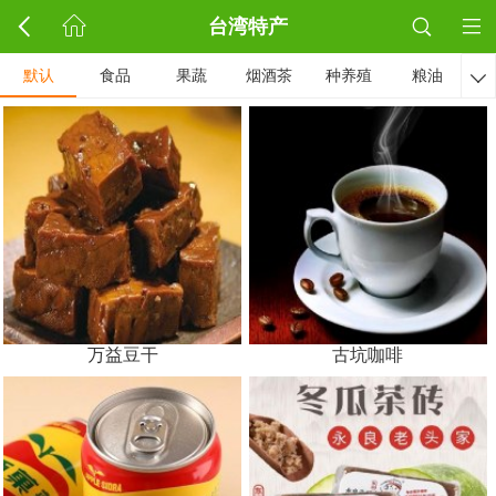
台湾特产
默认
食品
果蔬
烟酒茶
种养殖
粮油

万益豆干
古坑咖啡