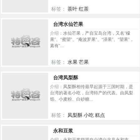
标签：
茶叶 红茶
284
台湾水仙芒果
介绍：
水仙芒果，产自宝岛台湾，又名“檬
果”、“蜜望”、“庵波罗果”、“漭果”、“望果”，
素有“...
标签：
水果 芒果
224
台湾凤梨酥
介绍：
凤梨酥相传最早起源于三国时期，是
台湾的著名小吃，台湾特产的代表。由凤梨
馅、小麦粉、白砂糖...
标签：
凤梨酥 小吃 糕点
274
永和豆浆
介绍：
永和豆浆指源自台湾台北县永和市