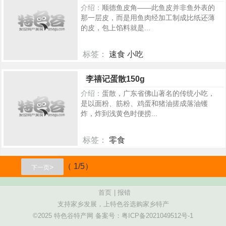
介绍：
顺德鱼皮角——此鱼皮并非鱼外表的
那一层皮，而是用鱼肉经加工制成比纸还薄
的皮，包上馅料就是...
标签：
速食 小吃
157
李禧记蛋散150g
介绍：
蛋散，广东省佛山著名的传统小吃，
是以面粉、筋粉、鸡蛋和猪油搓成落油镬
炸，炸到浅黄色时便捞...
标签：
零食
101
（ 1/5）
>
下一页
首页
|
报错
支持家乡发展，上特色谷选购家乡特产
©2025 特色谷特产网 备案号：
粤ICP备2021049512号-1