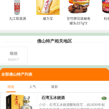
九江双蒸酒
健力宝
甘竹牌豆豉鲮鱼
柱
罐头227g*2
佛山特产相关地区
顺德
顺德特产
全部佛山特产列表
综合
人气
最新
石湾玉冰烧酒
介绍：
石湾玉冰烧酒酿制技艺，由1830年创