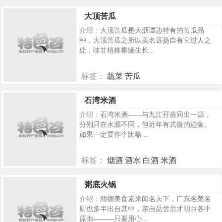
209
大顶苦瓜
介绍：
大顶苦瓜是大沥谭边特有的苦瓜品
种，大顶苦瓜之所以美名远扬自有它过人之
处，味甘植株攀缘生长...
标签：
蔬菜 苦瓜
339
石湾米酒
介绍：
石湾米酒——与九江孖蒸同出一源，
分别只在水源不同，但近年有式微的迹象。
如果一定要作个比喻...
标签：
烟酒 酒水 白酒 米酒
285
粥底火锅
介绍：
顺德美食素来闻名天下，广东名菜名
厨也多半出自其中，亲自品尝后才明白各中
原由———只要用心...