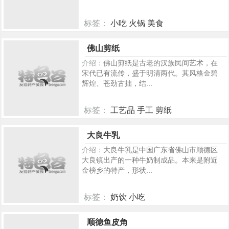
标签：
小吃 火锅 美食
362
佛山剪纸
介绍：
佛山剪纸是古老的汉族民间艺术，在
宋代已有流传，盛于明清两代。其风格金碧
辉煌、苍劲古拙，结...
标签：
工艺品 手工 剪纸
301
大良牛乳
介绍：
大良牛乳是中国广东省佛山市顺德区
大良镇出产的一种牛奶制成品。本来是附近
金榜乡的特产，形状...
标签：
奶饮 小吃
363
顺德鱼皮角