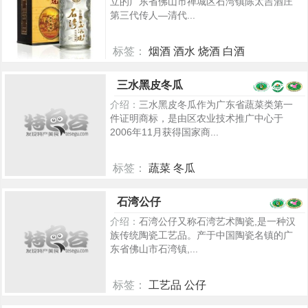
立的广东省佛山市禅城区石湾镇陈太吉酒庄​
第三代传人—清代...
标签：
烟酒 酒水 烧酒 白酒
5405
三水黑皮冬瓜
介绍：
三水黑皮冬瓜作为广东省蔬菜类第一
件证明商标，是由区农业技术推广中心于
2006年11月获得国家商...
标签：
蔬菜 冬瓜
7171
石湾公仔
介绍：
石湾公仔又称石湾艺术陶瓷,是一种汉
族传统陶瓷工艺品。产于中国陶瓷名镇的广
东省佛山市石湾镇,...
标签：
工艺品 公仔
5337