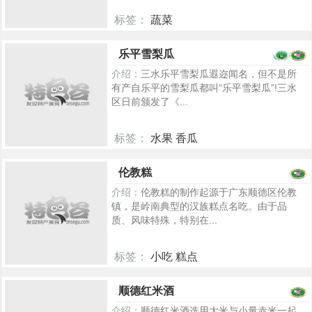
标签：
蔬菜
5312
乐平雪梨瓜
介绍：
三水乐平雪梨瓜遐迩闻名，但不是所
有产自乐平的雪梨瓜都叫“乐平雪梨瓜”!三水
区日前颁发了《...
标签：
水果 香瓜
5197
伦教糕
介绍：
伦教糕的制作起源于广东顺德区伦教
镇，是岭南典型的汉族糕点名吃。由于品
质、风味特殊，特别在...
标签：
小吃 糕点
5205
顺德红米酒
介绍：
顺德红米酒选用大米与小量赤米一起