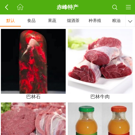
赤峰特产
默认
食品
果蔬
烟酒茶
种养殖
粮油

巴林石
巴林牛肉