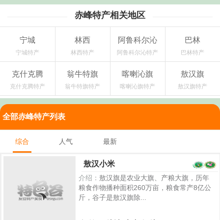
赤峰特产相关地区
宁城
林西
阿鲁科尔沁
巴林
宁城特产
林西特产
阿鲁科尔沁特产
巴林特产
克什克腾
翁牛特旗
喀喇沁旗
敖汉旗
克什克腾特产
翁牛特旗特产
喀喇沁旗特产
敖汉旗特产
全部赤峰特产列表
综合
人气
最新
敖汉小米
介绍：
敖汉旗是农业大旗、产粮大旗，历年
粮食作物播种面积260万亩，粮食常产8亿公
斤，谷子是敖汉旗除...