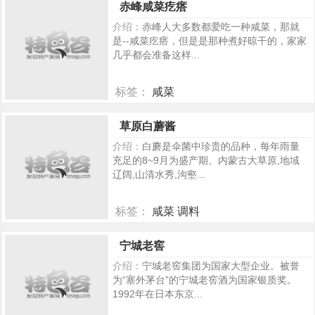
赤峰咸菜疙瘩
介绍：
赤峰人大多数都爱吃一种咸菜，那就
是--咸菜疙瘩，但是是那种煮好晾干的，家家
几乎都会准备这样...
标签：
咸菜
289
草原白蘑酱
介绍：
白蘑是伞菌中珍贵的品种，每年雨量
充足的8~9月为盛产期。内蒙古大草原,地域
辽阔,山清水秀,沟壑...
标签：
咸菜 调料
418
宁城老窖
介绍：
宁城老窖集团为国家大型企业。被誉
为“塞外茅台”的宁城老窖酒为国家银质奖。
1992年在日本东京...