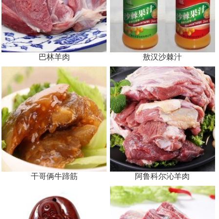
巴林羊肉
敖汉沙棘汁
干哥俩牛蹄筋
阿鲁科尔沁羊肉