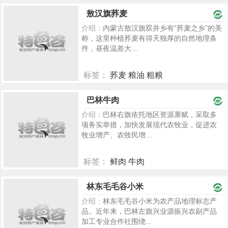
2365
敖汉旗荞麦
介绍：
内蒙古敖汉旗双井乡有“荞麦之乡”的美
称，这里种植荞麦有得天独厚的自然地理条
件，昼夜温差大...
标签：
荞麦 粮油 粗粮
2327
巴林牛肉
介绍：
巴林右旗依托地区资源禀赋，采取多
项务实举措，加快发展现代农牧业，促进农
牧业增产、农牧民增...
标签：
鲜肉 牛肉
2321
林东毛毛谷小米
介绍：
林东毛毛谷小米为农产品地理标志产
品。近年来，巴林左旗兴业源振兴农副产品
加工专业合作社围绕...