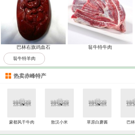
巴林右旗鸡血石
翁牛特牛肉
翁牛特羊肉
热卖赤峰特产
蒙都风干牛肉
敖汉小米
草原白蘑酱
巴林