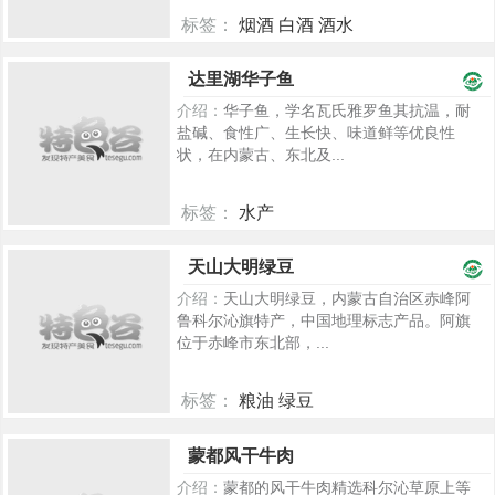
标签：
烟酒 白酒 酒水
277
达里湖华子鱼
介绍：
华子鱼，学名瓦氏雅罗鱼其抗温，耐
盐碱、食性广、生长快、味道鲜等优良性
状，在内蒙古、东北及...
标签：
水产
2284
天山大明绿豆
介绍：
天山大明绿豆，内蒙古自治区赤峰阿
鲁科尔沁旗特产，中国地理标志产品。阿旗
位于赤峰市东北部，...
标签：
粮油 绿豆
2283
蒙都风干牛肉
介绍：
蒙都的风干牛肉精选科尔沁草原上等