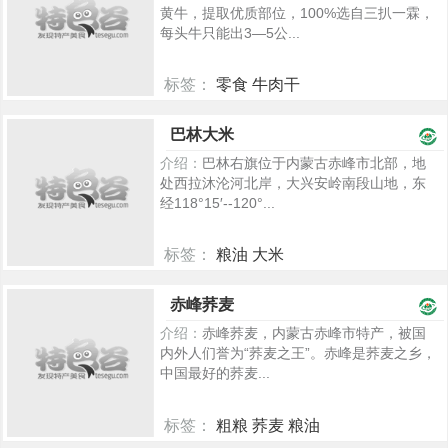
黄牛，提取优质部位，100%选自三扒一霖，
每头牛只能出3—5公...
标签：
零食 牛肉干
418
巴林大米
介绍：
巴林右旗位于内蒙古赤峰市北部，地
处西拉沐沦河北岸，大兴安岭南段山地，东
经118°15′--120°...
标签：
粮油 大米
2313
赤峰荞麦
介绍：
赤峰荞麦，内蒙古赤峰市特产，被国
内外人们誉为“荞麦之王”。赤峰是荞麦之乡，
中国最好的荞麦...
标签：
粗粮 荞麦 粮油