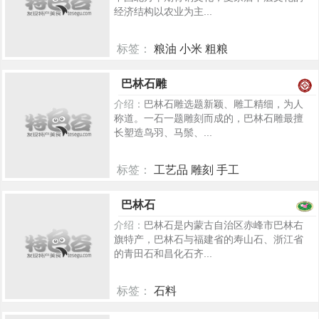
经济结构以农业为主...
标签：
粮油 小米 粗粮
6012
巴林石雕
介绍：
巴林石雕选题新颖、雕工精细，为人
称道。一石一题雕刻而成的，巴林石雕最擅
长塑造鸟羽、马鬃、...
标签：
工艺品 雕刻 手工
5279
巴林石
介绍：
巴林石是内蒙古自治区赤峰市巴林右
旗特产，巴林石与福建省的寿山石、浙江省
的青田石和昌化石齐...
标签：
石料
4921