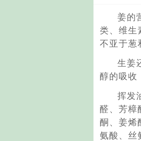
姜的
类、维生
不亚于葱
生姜
醇的吸收
挥发
醛、芳樟
酮、姜烯
氨酸、丝