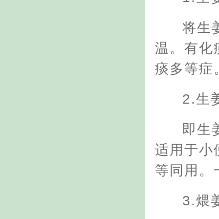
将生
温。有化
痰多等症
2.生
即生
适用于小
等同用。
3.煨