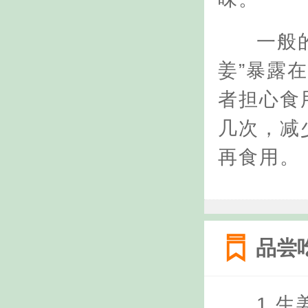
一般
姜”暴露
者担心食
几次，减
再食用。
品尝
1.生