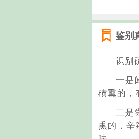
鉴别
识别
一是
磺熏的，
二是
熏的，辛
味。