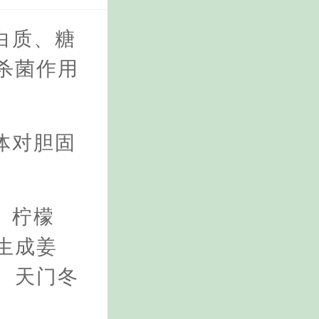
白质、糖
杀菌作用
体对胆固
、柠檬
生成姜
、天门冬
。