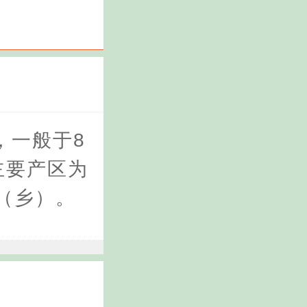
，一般于8
主要产区为
（乡）。