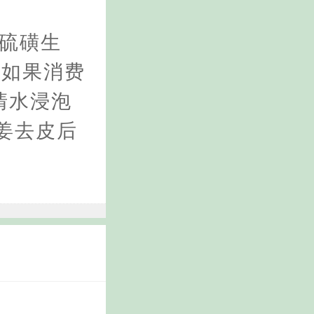
“硫磺生
。如果消费
清水浸泡
姜去皮后