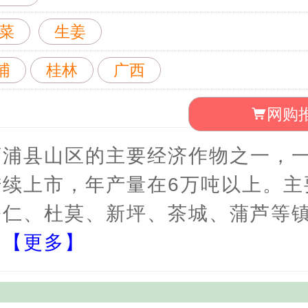
菜
生姜
浦
桂林
广西
网购
荔浦县山区的主要经济作物之一，一
陆续上市，年产量在6万吨以上。主
修仁、杜莫、新坪、茶城、蒲芦等
。
【更多】