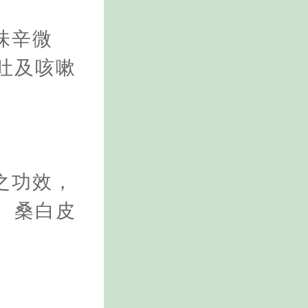
味辛微
吐及咳嗽
之功效，
、桑白皮
。