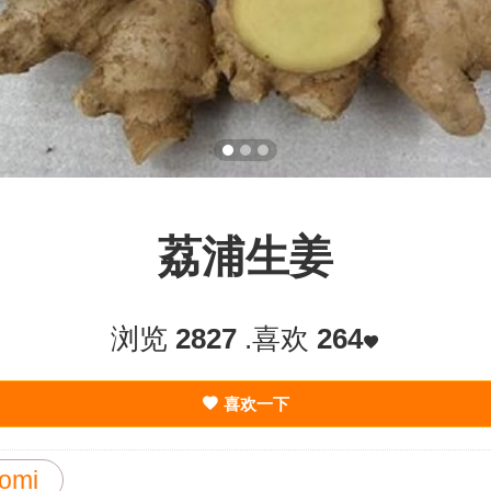
荔浦生姜
浏览
2827
.喜欢
264
喜欢一下
yomi