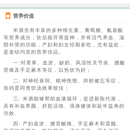
营养价值
米酒含有丰富的多种维生素、葡萄糖、氨基酸
等营养成分，饮后能开胃提神，并有活气养血、滋
阴补肾的功能，产妇和妇女经期多吃，尤有益处，
是老幼均宜的营养佳品。
一:对畏寒、血淤、缺奶、风湿性关节炎、腰酸
背痛及手足麻木等症，以热饮为好；
二: 对神经衰弱、精神恍惚、抑郁健忘等症，
加鸡蛋同煮饮汤效果较佳；
三: 米酒能够帮助血液循环，促进新陈代谢，
具有补血养颜、舒筋活络、强身健体和延年益寿的
功效.
四: 产妇血淤、腰背酸痛、手足麻木和震颤、