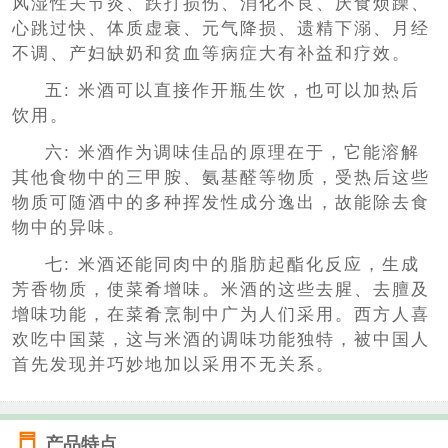
风湿性关节炎、跌打损伤、消化不良、厌食烦躁、
心跳过快、体质虚衰、元气降损、遗精下溺、月经
不调、产妇缺奶和贫血等病症大有补益和疗效。
五: 米酒可以直接作开瓶生饮，也可以加热后
饮用。
六: 米酒作为调味佳品的原理在于，它能溶解
其他食物中的三甲胺、氨基醛等物质，受热后这些
物质可随酒中的多种挥发性成分逸出，故能除去食
物中的异味。
七: 米酒还能同肉中的脂肪起酯化反应，生成
芳香物质，使菜肴增味。米酒的这些去腥、去膻及
增味功能，在菜肴烹制中广为人们采用。西方人喜
欢吃中国菜，这与米酒的调味功能独特，被中国人
首先发现并巧妙地加以采用不无关系。
产品特点