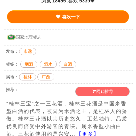
浏览
18455
.喜欢
5339
喜欢一下
国家地理标志
发布：
永远
标签：
烟酒
酒水
白酒
属地：
桂林
广西
推荐：
网购推荐
“桂林三宝”之一三花酒，桂林三花酒是中国米香
型白酒的代表，被誉为米酒之王，是桂林人的骄
傲。桂林三花酒以其历史悠久，工艺独特、品质
优良而倍受中外游客的青睐。属米香型小曲白
酒。三花酒使用的是兴安...
【更多】