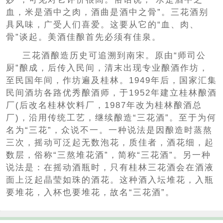
血，米是酒中之肉，酒曲是酒中之骨”。三花酒别
具风味，广受人们喜爱。这要从它的“血、肉、
骨”谈起。美酒佳酿首先必须有佳泉。
三花酒酿造历史可追溯到南宋。原由“师司公
厨”酿成，后传入民间，清末出现专业酿酒作坊，
至民国年间，作坊遍及桂林。1949年后，国家汇集
民间酒坊各路优秀酿酒师，于1952年建立桂林酿酒
厂(后改名桂林饮料厂，1987年改为桂林酿酒总
厂)，沿用传统工艺，继续酿造“三花酒”。至于为何
名为“三花”，众说不一。一种说法是因酿造时蒸熬
三次，摇动可泛起无数泡花，质佳者，酒花细，起
数层，俗称“三熬堆花酒”，简称“三花酒”。另一种
说法是：在摇动酒瓶时，只有桂林三花酒会在酒液
面上泛起晶莹如珠的酒花。这种酒入坛堆花，入瓶
要堆花，入杯也要堆花，故名“三花酒”。