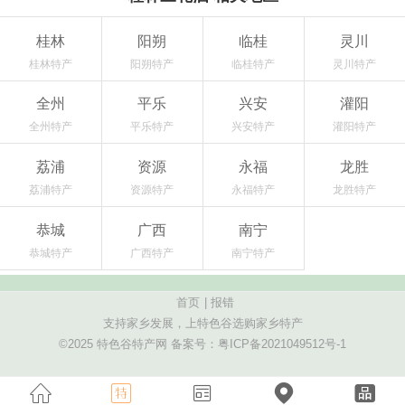
桂林
阳朔
临桂
灵川
桂林特产
阳朔特产
临桂特产
灵川特产
全州
平乐
兴安
灌阳
全州特产
平乐特产
兴安特产
灌阳特产
荔浦
资源
永福
龙胜
荔浦特产
资源特产
永福特产
龙胜特产
恭城
广西
南宁
恭城特产
广西特产
南宁特产
首页
|
报错
支持家乡发展，上特色谷选购家乡特产
©2025 特色谷特产网 备案号：
粤ICP备2021049512号-1