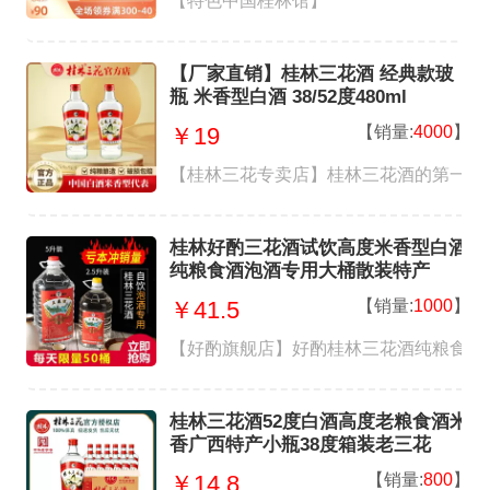
【特色中国桂林馆】
【厂家直销】桂林三花酒 经典款玻
瓶 米香型白酒 38/52度480ml
【销量:
4000
】
￥19
【桂林三花专卖店】桂林三花酒的第一款
桂林好酌三花酒试饮高度米香型白酒
纯粮食酒泡酒专用大桶散装特产
【销量:
1000
】
￥41.5
【好酌旗舰店】好酌桂林三花酒纯粮食酒
桂林三花酒52度白酒高度老粮食酒米
香广西特产小瓶38度箱装老三花
【销量:
800
】
￥14.8