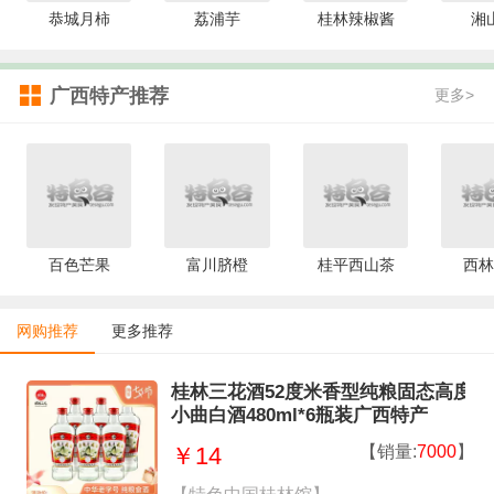
恭城月柿
荔浦芋
桂林辣椒酱
湘
广西特产推荐
更多>
百色芒果
富川脐橙
桂平西山茶
西林
网购推荐
更多推荐
桂林三花酒52度米香型纯粮固态高度
小曲白酒480ml*6瓶装广西特产
【销量:
7000
】
￥14