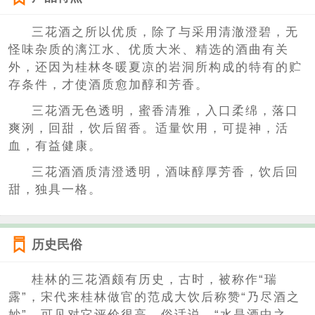
三花酒之所以优质，除了与采用清澈澄碧，无
怪味杂质的漓江水、优质大米、精选的酒曲有关
外，还因为桂林冬暖夏凉的岩洞所构成的特有的贮
存条件，才使酒质愈加醇和芳香。
三花酒无色透明，蜜香清雅，入口柔绵，落口
爽洌，回甜，饮后留香。适量饮用，可提神，活
血，有益健康。
三花酒酒质清澄透明，酒味醇厚芳香，饮后回
甜，独具一格。
历史民俗
桂林的三花酒颇有历史，古时，被称作“瑞
露”，宋代来桂林做官的范成大饮后称赞“乃尽酒之
妙”，可见对它评价很高。俗话说，“水是酒中之