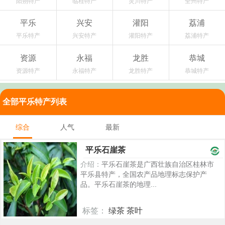
阳朔特产
临桂特产
灵川特产
全州特产
平乐
兴安
灌阳
荔浦
平乐特产
兴安特产
灌阳特产
荔浦特产
资源
永福
龙胜
恭城
资源特产
永福特产
龙胜特产
恭城特产
全部平乐特产列表
综合
人气
最新
平乐石崖茶
介绍：
平乐石崖茶是广西壮族自治区桂林市
平乐县特产，全国农产品地理标志保护产
品。平乐石崖茶的地理...
标签：
绿茶 茶叶