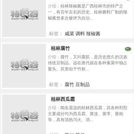
介绍：
桂林辣椒酱是广西桂林市的特产之
一，有百年左右的历史。桂林酱料厂制的辣
椒酱曾多次被评为自治...
标签：
咸菜 调料 辣椒酱
5629
桂林腐竹
介绍：
腐竹，又叫腐筋，是历史悠久的汉族
传统豆制品。远在唐代就在各种素菜中独占
鳌头。其形似干竹枝...
标签：
腐竹 豆制品
5402
桂林西瓜霜
介绍：
闻名遐迩的桂林西瓜霜，其各种剂型
主要成分均为西瓜霜、黄连、黄芩、黄柏
等，具有清热泻火、消...