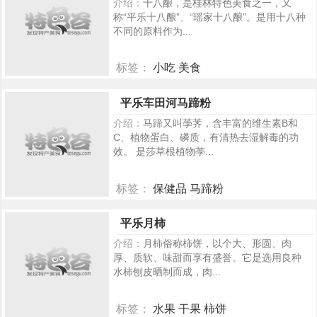
介绍：
十八酿，是桂林特色美食之一，又
称“平乐十八酿”、“瑶家十八酿”。是用十八种
不同的原料作为...
标签：
小吃 美食
303
平乐车田河马蹄粉
介绍：
马蹄又叫荸荠，含丰富的维生素B和
C、植物蛋白、磷质，有清热去湿解毒的功
效。 是莎草根植物荸...
标签：
保健品 马蹄粉
291
平乐月柿
介绍：
月柿俗称柿饼，以个大、形圆、肉
厚、质软、味甜而享有盛誉。它是选用良种
水柿刨皮晒制而成，肉...
标签：
水果 干果 柿饼