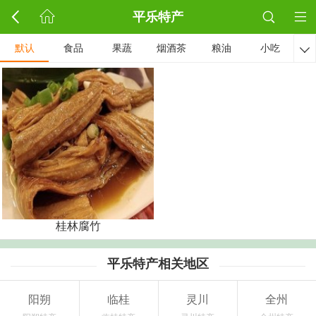
平乐特产
默认
食品
果蔬
烟酒茶
粮油
小吃

桂林腐竹
平乐特产相关地区
阳朔
临桂
灵川
全州