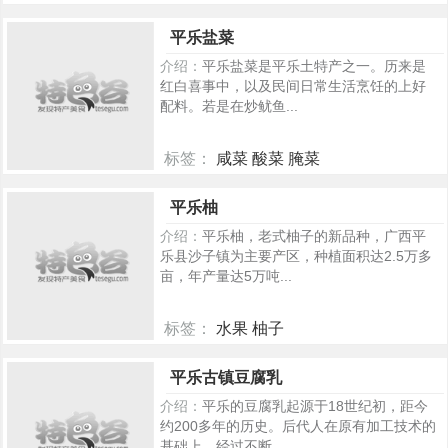
267
平乐盐菜
介绍：
平乐盐菜是平乐土特产之一。历来是
红白喜事中，以及民间日常生活烹饪的上好
配料。若是在炒鱿鱼...
标签：
咸菜 酸菜 腌菜
254
平乐柚
介绍：
平乐柚，老式柚子的新品种，广西平
乐县沙子镇为主要产区，种植面积达2.5万多
亩，年产量达5万吨...
标签：
水果 柚子
222
平乐古镇豆腐乳
介绍：
平乐的豆腐乳起源于18世纪初，距今
约200多年的历史。后代人在原有加工技术的
基础上，经过不断...