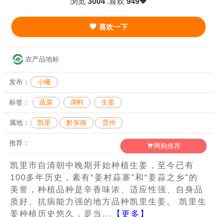
浏览
3004
.喜欢
949
喜欢一下
农产品地标
发布：
小曦
标签：
蔬菜
调料
生姜
属地：
凯里
黔东南
贵州
推荐：
网购推荐
凯里市自清朝中晚期开始种植生姜，至今已有
100多年历史，素有“姜村蒜寨”和“姜蒜之乡”的
美誉，种植品种是辛香味浓、适应性强、自身品
质好、抗病能力强的地方品种凯里生姜。 凯里生
姜种植历史悠久，是当...
【更多】