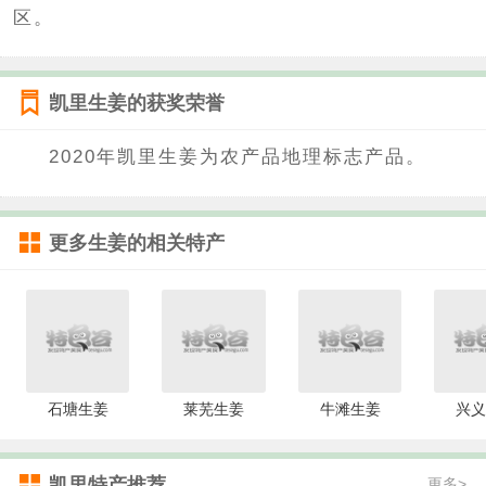
区。
凯里生姜的获奖荣誉
2020年凯里生姜为农产品地理标志产品。
更多
生姜
的相关特产
石塘生姜
莱芜生姜
牛滩生姜
兴义
凯里特产推荐
更多>