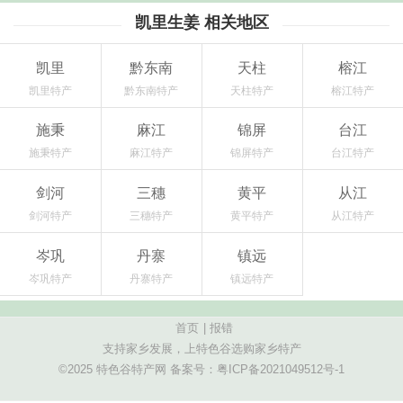
凯里生姜 相关地区
凯里
黔东南
天柱
榕江
凯里特产
黔东南特产
天柱特产
榕江特产
施秉
麻江
锦屏
台江
施秉特产
麻江特产
锦屏特产
台江特产
剑河
三穗
黄平
从江
剑河特产
三穗特产
黄平特产
从江特产
岑巩
丹寨
镇远
岑巩特产
丹寨特产
镇远特产
首页
|
报错
支持家乡发展，上特色谷选购家乡特产
©2025 特色谷特产网 备案号：
粤ICP备2021049512号-1