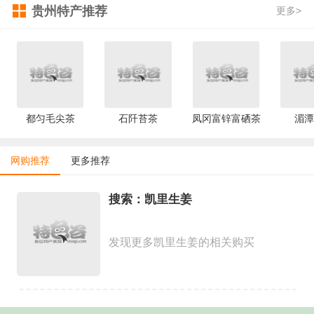
贵州特产推荐
更多>
都匀毛尖茶
石阡苔茶
凤冈富锌富硒茶
湄潭
网购推荐
更多推荐
搜索：凯里生姜
发现更多凯里生姜的相关购买