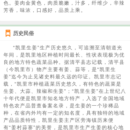
色。姜肉金黄色，肉质脆嫩，汁多，纤维少，辛辣
芳香，味浓，口感好，品质上乘。
历史民俗
“凯里生姜”生产历史悠久，可追溯至清朝道光
年间，是凯里地区种植时间最长、性状表现极为优
良的地方特色蔬菜品种。据清平县志记载，清平县
（今凯里市）物产主要有姜、蒜等，是“凯里生
姜”迄今为止见诸史料最久远的印证。凯里市志记
载，“凯里市种植蔬菜历史悠久，有特色的蔬菜是
生姜、大蒜、辣椒和生姜”；“凯里生姜”在上世纪八
十年代便是凯里市知名地方特产，入选了全国地域
特色农产品普查备案名录，是生姜的一个珍稀品
种，在省内外均有一定的知名度，具有独特的地域
产品品质特性，凯里生姜主产区旁海镇历来便
有“姜村蒜寨”的美誉，是凯里市生产生姜的核心地