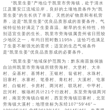
“凯里生姜”产地位于凯里市旁海镇，处于清水
江及重安江流域沿岸，良好的土壤地质条件为“凯
里生姜”的生长供了丰富、天然的矿物质和有机营
养，这是“凯里生姜”优良品质形成的首要条件。气
候特征恰好满足了生姜喜温、耐旱的生长特性，特
别适宜生姜的生长。凯里市旁海镇属贵州省日照较
少地区之一，年均日照时数1195h，这恰巧也满足
了生姜不耐强光的需求；适宜的生态气候条件
是“凯里生姜”优良品质形成的必要条件。
“凯里生姜”地域保护范围为：黔东南苗族侗族
自治州凯里市旁海镇所辖旁海村、大堡村、大丰
村、朵基村、基博村、王银村、翁省村、水珠村、
旧寨村、水寨村、笔香村、青杠村、大溪村、屯寨
村、白银村、卡房村、两河村、联巩村、中甲村、
岔河村、猴场村共计21个行政村。东至旁海镇两河
村，南至旁海镇白银村，西至旁海镇旧寨村，北至
旁海镇大溪村；地理坐标为东经107°59′46″～