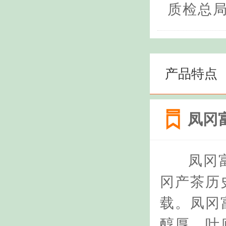
质检总局
产品特点
凤冈
凤冈
冈产茶历
载。凤冈
醇厚、叶