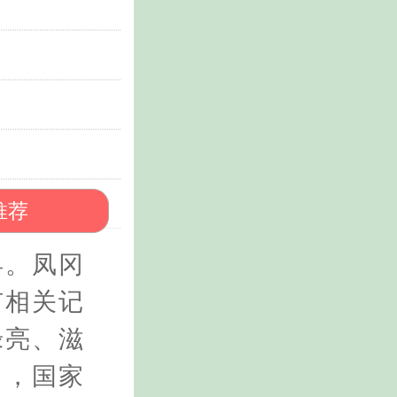
推荐
县。凤冈
有相关记
绿亮、滋
月，国家