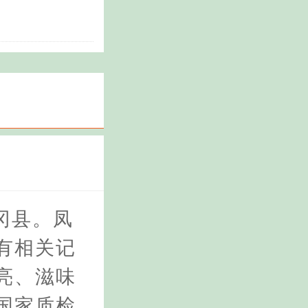
冈县。凤
有相关记
亮、滋味
，国家质检