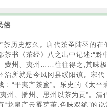
民俗
产茶历史悠久。唐代茶圣陆羽的在
部茶书《茶经》八之出中记述:“黔
、费州、夷州……往往得之,其味极
州治所就是今凤冈县绥阳镇。宋代
载：“平夷产茶蜜”。乐史的《太平
“夷州、播州、思州以茶为贡”。清
有“龙泉产云雾芽茶,色味双绝”的