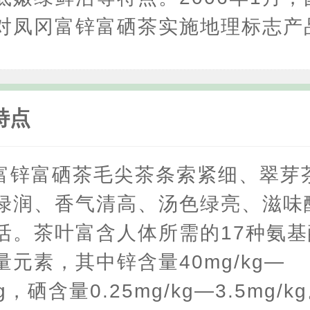
对凤冈富锌富硒茶实施地理标志产
特点
富锌富硒茶毛尖茶条索紧细、翠芽
绿润、香气清高、汤色绿亮、滋味
活。茶叶富含人体所需的17种氨
元素，其中锌含量40mg/kg—
kg，硒含量0.25mg/kg—3.5mg/k