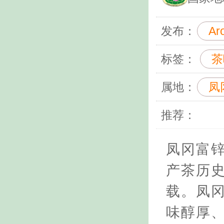
发布：
Ar
标签：
茶
属地：
凤
推荐：
凤冈富
产茶历
载。凤
味醇厚、