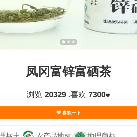
凤冈富锌富硒茶
浏览
20329
.喜欢
7300
喜欢一下
理标志
农产品地标
地理商标