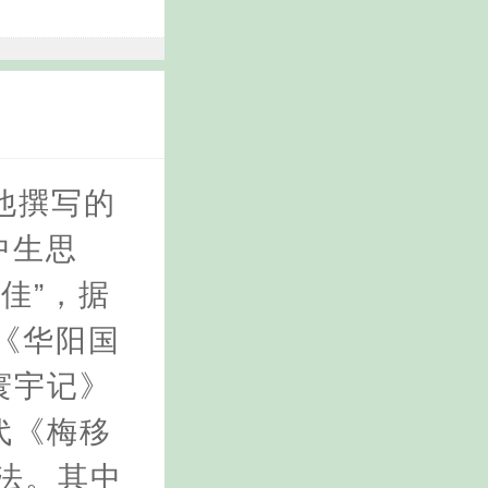
他撰写的
中生思
佳”，据
《华阳国
寰宇记》
代《梅移
说法。其中