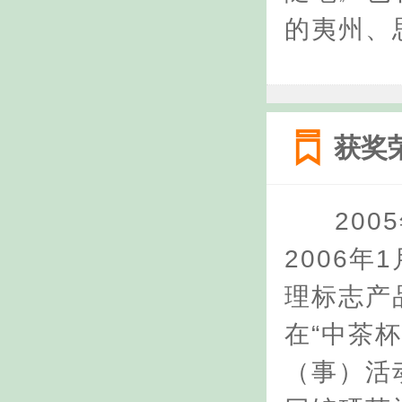
的夷州、
获奖
20
2006
理标志产
在“中茶
（事）活