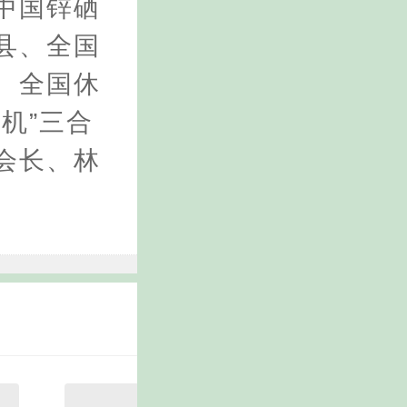
中国锌硒
县、全国
、全国休
机”三合
会长、林
。