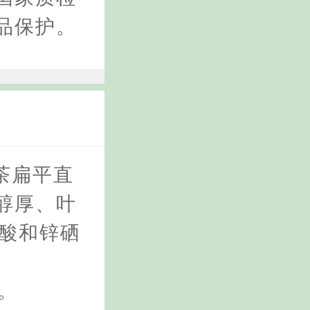
品保护。
茶扁平直
醇厚、叶
基酸和锌硒
g。