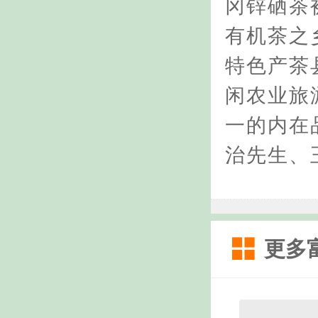
冈锌硒茶
有机茶之
特色产茶
闲农业旅
一的内在
治先生、
更多