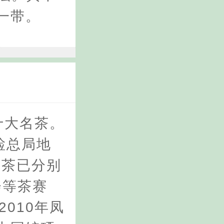
一带。
十大名茶。
检总局地
硒茶已分别
会等茶赛
010年凤