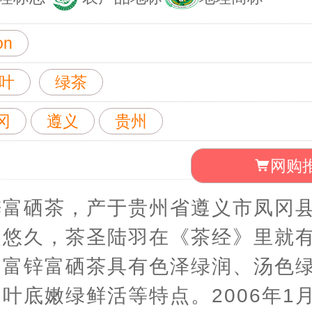
on
叶
绿茶
冈
遵义
贵州
网购
锌富硒茶，产于贵州省遵义市凤冈
史悠久，茶圣陆羽在《茶经》里就
冈富锌富硒茶具有色泽绿润、汤色
叶底嫩绿鲜活等特点。2006年1