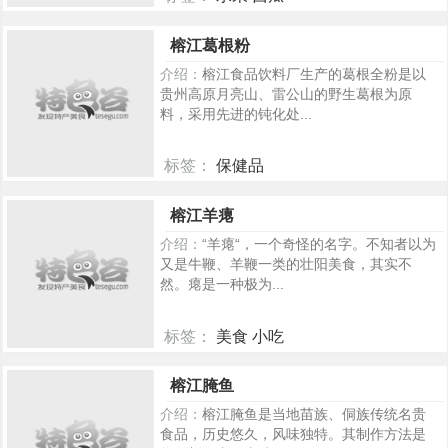
294
榕江葛根粉
介绍：
榕江食品饮料厂生产的葛根全粉是以
贵州高原月亮山、雷公山的野生葛根为原
料，采用先进的钝化处...
标签：
保健品
286
榕江羊瘪
介绍：
“羊瘪“，一个奇怪的名字。不知者以为
又是牛鞭、羊鞭一类的壮阳美食，其实不
然。瘪是一种极为...
标签：
美食 小吃
274
榕江腌鱼
介绍：
榕江腌鱼是当地苗族、侗族传统名贵
食品，历史悠久，风味独特。其制作方法是