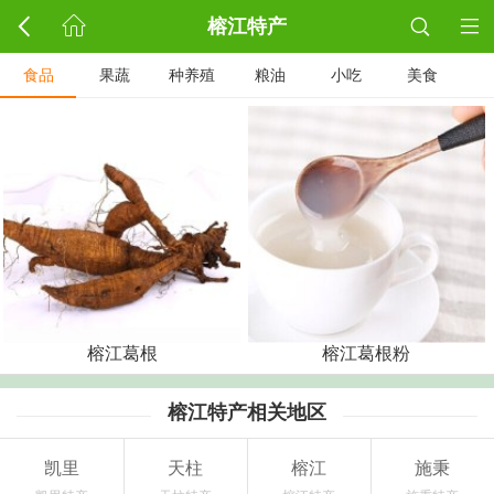
榕江特产
食品
果蔬
种养殖
粮油
小吃
美食
榕江葛根
榕江葛根粉
榕江特产相关地区
凯里
天柱
榕江
施秉