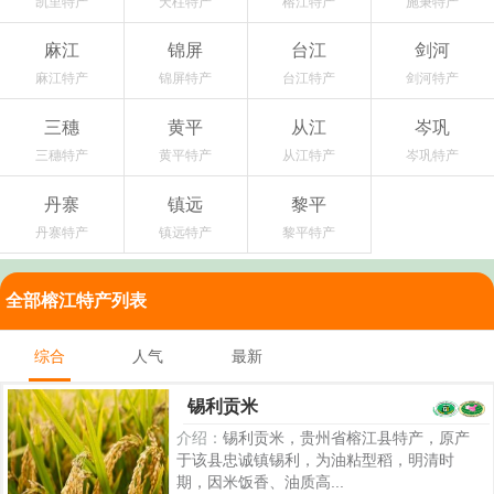
凯里特产
天柱特产
榕江特产
施秉特产
麻江
锦屏
台江
剑河
麻江特产
锦屏特产
台江特产
剑河特产
三穗
黄平
从江
岑巩
三穗特产
黄平特产
从江特产
岑巩特产
丹寨
镇远
黎平
丹寨特产
镇远特产
黎平特产
全部榕江特产列表
综合
人气
最新
锡利贡米
介绍：
锡利贡米，贵州省榕江县特产，原产
于该县忠诚镇锡利，为油粘型稻，明清时
期，因米饭香、油质高...