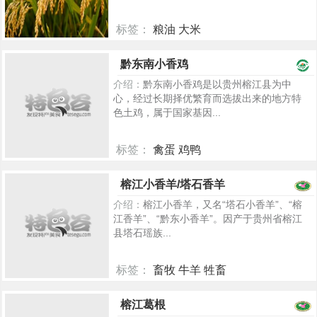
标签：
粮油 大米
5283
黔东南小香鸡
介绍：
黔东南小香鸡是以贵州榕江县为中
心，经过长期择优繁育而选拔出来的地方特
色土鸡，属于国家基因...
标签：
禽蛋 鸡鸭
5266
榕江小香羊/塔石香羊
介绍：
榕江小香羊，又名“塔石小香羊”、“榕
江香羊”、“黔东小香羊”。因产于贵州省榕江
县塔石瑶族...
标签：
畜牧 牛羊 牲畜
5243
榕江葛根