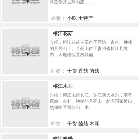
将鱼剖开去除内脏，...
标签：
小吃 土特产
270
榕江花菇
介绍：
榕江花菇主要产于原始、古朴、神秘
的月亮山上。月亮山位于贵州省榕江县境
内，因地理位置极其偏...
标签：
干货 香菇 菌菇
263
榕江木耳
介绍：
榕江地跨长江、珠江两大水系，南有
原始、古朴、神秘的月亮山，北有国家级自
然保护区雷公山。由...
标签：
干货 菌菇 木耳
247
榕江卷粉