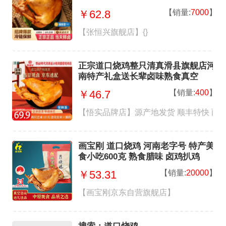
【销量:
7000
】
￥62.8
【张恒兴旗舰店】{}
正宗道口烧鸡整只清真滑县旗舰店河
南特产礼盒送长辈卤味熟食真空
【销量:
400
】
￥46.7
【悟实品牌店】源产地发货 顺丰特快 两只
画宝刚 道口烧鸡 河南老字号 特产美
食小吃600克 熟食腊味 卤鸡扒鸡
【销量:
20000
】
￥53.31
【画宝刚京东自营旗舰店】