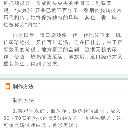
秆把鸡撑开，形成两头尖尖的半圆形，别致美
观。“义兴张”开业已近三百年了，张炳的烧鸡技术
历代相传，始终保持独特的风味，其色、香、味、
烂被称为“四绝”。
自此以后，道口烧鸡便一代一代地传下来，既
传家珍绝技，又传百年老汤。但在旧社会，由于官
府繁重的苛税，地方豪强的盘剥，流氓无赖的敲
诈，使道口烧鸡惨遭厄运。解放后，道口烧鸡才又
重获新生，得到了发展。
制作方法
制作方法
1.将鸡宰杀好，血放净，趁鸡身尚温时，放入
60～70℃的热水内烫5分钟左右，再将毛煺尽，这
可使光鸡洁净白亮，色形美观；