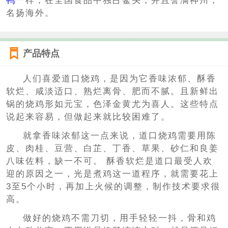
鸭
一样，在全国食品中独占鳌头，并且誉满神州，
名扬海外。
产品特点
人们喜爱道口烧鸡，是因为它香味浓郁、酥香
软烂、咸淡适口、熟烂离骨、肥而不腻。且新鲜出
锅的烧鸡形如元宝，色泽金黄尤为喜人。这些特点
说起来容易，但做起来就比较困难了。
就拿香味浓郁这一点来说，道口烧鸡需要用陈
皮、肉桂、豆营、白芷、丁香、草果、砂仁和良姜
八味佐料，缺一不可。 酥香软烂是道口最受人欢
迎的原因之一，光是煮鸡这一道程序，就需要花上
3至5个小时，再加上火候的调整，制作技术要求很
高。
做好的烧鸡不需刀切，用手轻轻一抖，骨和鸡