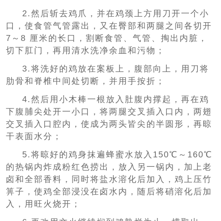
2.然后斩去鸡爪，并在鸡颈上方用刀开一个小
口，使食管气管露出，又在臀部和两腿之间各切开
7～8 厘米的长口，割断食管、气管、掏出内脏，
切下肛门，再用清水洗净余血和污物；
3.将洗好的鸡放在案板上，腹部向上，用刀将
肋骨和脊椎中间处切断，并用手按折；
4.然后用小木棒一根放入肚腹内撑起，再在鸡
下腹脯尖处开一小口，将两腿交叉插入口内，两翅
交叉插入口腔内，使成为两头皆尖的半圆形，再晾
干表面水分；
5.将晾好的鸡身抹遍蜂蜜水放入150℃～160℃
的热锅内炸成粉红色捞出，放入另一锅内，加上老
卤和全部香料，同时将盐水溶化后加入，鸡上压竹
箅子，使鸡全部浸没在卤水内，随后将硝溶化后加
入，用旺火烧开；