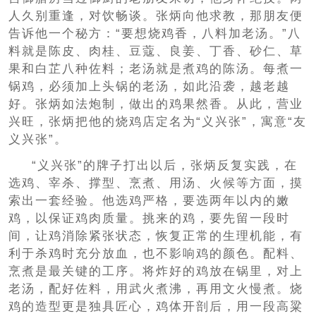
人久别重逢，对饮畅谈。张炳向他求教，那朋友便
告诉他一个秘方：“要想烧鸡香，八料加老汤。”八
料就是陈皮、肉桂、豆蔻、良姜、丁香、砂仁、草
果和白芷八种佐料；老汤就是煮鸡的陈汤。每煮一
锅鸡，必须加上头锅的老汤，如此沿袭，越老越
好。张炳如法炮制，做出的鸡果然香。从此，营业
兴旺，张炳把他的烧鸡店定名为“义兴张”，寓意“友
义兴张”。
“义兴张”的牌子打出以后，张炳反复实践，在
选鸡、宰杀、撑型、烹煮、用汤、火候等方面，摸
索出一套经验。他选鸡严格，要选两年以内的嫩
鸡，以保证鸡肉质量。挑来的鸡，要先留一段时
间，让鸡消除紧张状态，恢复正常的生理机能，有
利于杀鸡时充分放血，也不影响鸡的颜色。配料、
烹煮是最关键的工序。将炸好的鸡放在锅里，对上
老汤，配好佐料，用武火煮沸，再用文火慢煮。烧
鸡的造型更是独具匠心，鸡体开剖后，用一段高粱