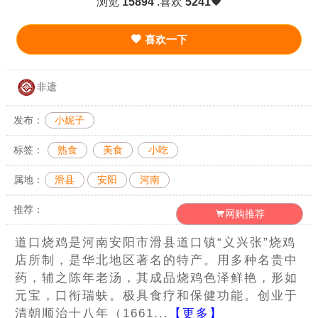
浏览
15894
.喜欢
5241
喜欢一下
非遗
发布：
小妮子
标签：
熟食
美食
小吃
属地：
滑县
安阳
河南
推荐：
网购推荐
道口烧鸡是河南安阳市滑县道口镇“义兴张”烧鸡
店所制，是华北地区著名的特产。用多种名贵中
药，辅之陈年老汤，其成品烧鸡色泽鲜艳，形如
元宝，口衔瑞蚨。极具食疗和保健功能。创业于
清朝顺治十八年（1661...
【更多】