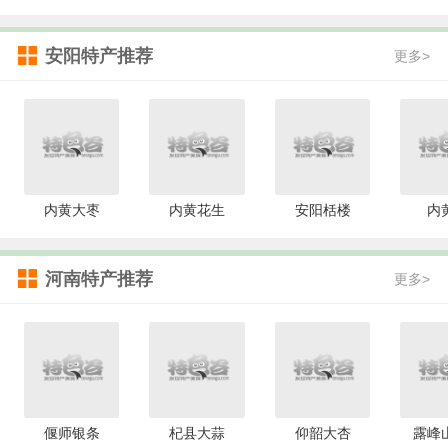
安阳特产推荐
更多>
内黄大枣
内黄花生
安阳栝楼
内
河南特产推荐
更多>
偃师银条
杞县大蒜
仰韶大杏
露峰