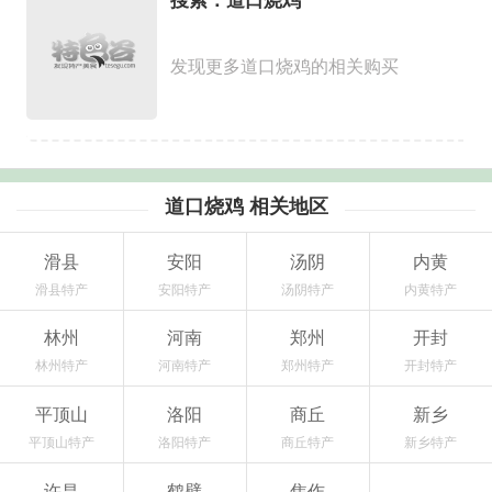
搜索：道口烧鸡
发现更多道口烧鸡的相关购买
道口烧鸡 相关地区
滑县
安阳
汤阴
内黄
滑县特产
安阳特产
汤阴特产
内黄特产
林州
河南
郑州
开封
林州特产
河南特产
郑州特产
开封特产
平顶山
洛阳
商丘
新乡
平顶山特产
洛阳特产
商丘特产
新乡特产
许昌
鹤壁
焦作