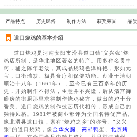
产品特点
历史民俗
制作方法
获奖荣誉
品
道口烧鸡的基本介绍
道口烧鸡是河南安阳市滑县道口镇“义兴张”烧
鸡店所制，是华北地区著名的特产。用多种名贵中
药，辅之陈年老汤，其成品烧鸡色泽鲜艳，形如元
宝，口衔瑞蚨。极具食疗和保健功能。创业于清朝
顺治十八年（1661年），至今已有三百多年的历
史，开始制作不得法，生意并不兴隆，后从清宫御
膳房的御厨那里求得制作烧鸡秘方，做出的鸡十分
香美。道口烧鸡的制作技艺历代相传，形成自己的
独特风格。1981年被商业部评为全国名特优产品。
豫北滑县道口镇，素有"烧鸡之乡"的称号。"义兴
张"的道口烧鸡，像
金华火腿
、
高邮鸭
蛋、
北京烤