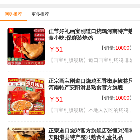
网购推荐
更多推荐
佳节好礼画宝刚道口烧鸡河南特产熟
食小吃:保鲜装烧鸡
【销量:
10000
】
￥51
【画宝刚旗舰店】道口画宝刚烧鸡 非油炸
正宗画宝刚道口烧鸡五香椒麻椒整只
河南特产安阳滑县熟食官方旗舰
【销量:
10000
】
￥51
【画宝刚旗舰店】本地人爱吃的烧鸡，吃
正宗道口烧鸡官方旗舰店张恒兴河南
安阳滑县特产整只熟食礼盒礼品