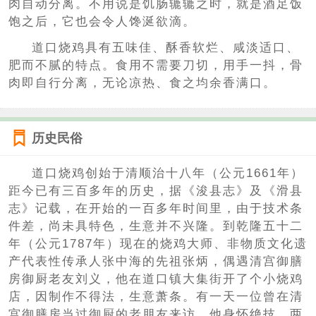
肉自动分离。不用说是饥肠辘辘之时，就是酒足饭
饱之后，它也会令人馋涎欲滴。
道口烧鸡具有五味佳、酥香软烂、咸淡适口、
肥而不腻的特点。食用不需要刀切，用手一抖，骨
肉即自行分离，无论凉热、食之均余香满口。
历史民俗
道口烧鸡创始于清顺治十八年（公元1661年）
距今已有三百多年的历史，据《浚县志》及《滑县
志》记载，在开始的一百多年时间里，由于技术条
件差，尚未具特色，生意并不兴隆。到乾隆五十二
年（公元1787年）现在的烧鸡大师、非物质文化遗
产代表性传承人张中海的先祖张炳，偶遇清宫御膳
房御厨老友刘义，他在道口镇大集街开了个小烧鸡
店，因制作不得法，生意萧条。有一天一位曾在清
宫御膳房当过御厨的老朋友来访，他身怀绝技。两