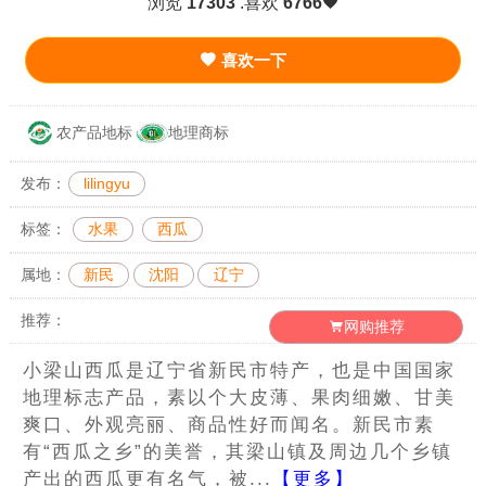
浏览
17303
.喜欢
6766
喜欢一下
农产品地标
地理商标
发布：
lilingyu
标签：
水果
西瓜
属地：
新民
沈阳
辽宁
推荐：
网购推荐
小梁山西瓜是辽宁省新民市特产，也是中国国家
地理标志产品，素以个大皮薄、果肉细嫩、甘美
爽口、外观亮丽、商品性好而闻名。新民市素
有“西瓜之乡”的美誉，其梁山镇及周边几个乡镇
产出的西瓜更有名气，被...
【更多】