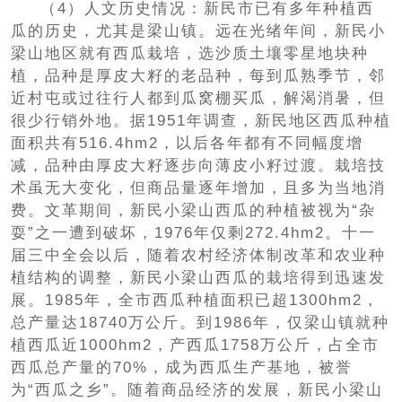
（4）人文历史情况：新民市已有多年种植西
瓜的历史，尤其是梁山镇。远在光绪年间，新民小
梁山地区就有西瓜栽培，选沙质土壤零星地块种
植，品种是厚皮大籽的老品种，每到瓜熟季节，邻
近村屯或过往行人都到瓜窝棚买瓜，解渴消暑，但
很少行销外地。据1951年调查，新民地区西瓜种植
面积共有516.4hm2，以后各年都有不同幅度增
减，品种由厚皮大籽逐步向薄皮小籽过渡。栽培技
术虽无大变化，但商品量逐年增加，且多为当地消
费。文革期间，新民小梁山西瓜的种植被视为“杂
耍”之一遭到破坏，1976年仅剩272.4hm2。十一
届三中全会以后，随着农村经济体制改革和农业种
植结构的调整，新民小梁山西瓜的栽培得到迅速发
展。1985年，全市西瓜种植面积已超1300hm2，
总产量达18740万公斤。到1986年，仅梁山镇就种
植西瓜近1000hm2，产西瓜1758万公斤，占全市
西瓜总产量的70%，成为西瓜生产基地，被誉
为“西瓜之乡”。随着商品经济的发展，新民小梁山