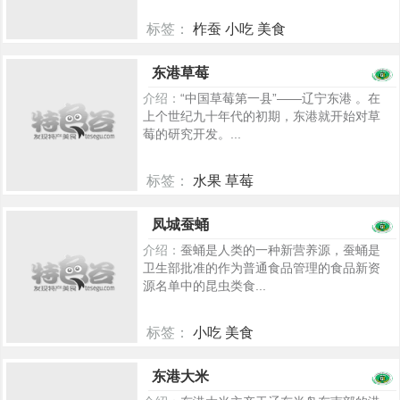
标签：
柞蚕 小吃 美食
393
东港草莓
介绍：
“中国草莓第一县”——辽宁东港 。在
上个世纪九十年代的初期，东港就开始对草
莓的研究开发。...
标签：
水果 草莓
803
凤城蚕蛹
介绍：
蚕蛹是人类的一种新营养源，蚕蛹是
卫生部批准的作为普通食品管理的食品新资
源名单中的昆虫类食...
标签：
小吃 美食
924
东港大米