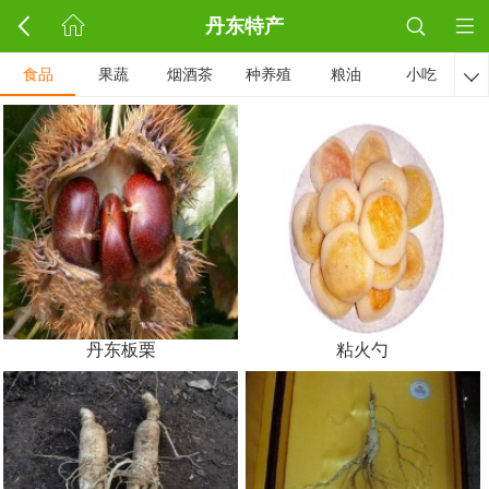
丹东特产
食品
果蔬
烟酒茶
种养殖
粮油
小吃

丹东板栗
粘火勺