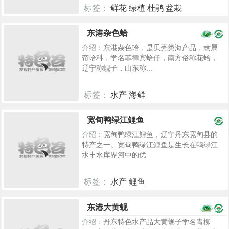
标签：
鲜花 绿植 杜鹃 盆栽
2368
东港杂色蛤
介绍：
东港杂色蛤，是贝壳类海产品，隶属
帘蛤科，学名菲律宾蛤仔，南方俗称花蛤，
辽宁称蚬子，山东称...
标签：
水产 海鲜
2266
宽甸鸭绿江鲤鱼
介绍：
宽甸鸭绿江鲤鱼，辽宁丹东宽甸县的
特产之一。宽甸鸭绿江鲤鱼是生长在鸭绿江
水丰水库界河中的优...
标签：
水产 鲤鱼
2341
东港大黄蚬
介绍：
丹东特色水产品大黄蚬子学名青柳