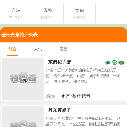
东港
凤城
宽甸
东港特产
凤城特产
宽甸特产
全部丹东特产列表
综合
人气
最新
东港梭子蟹
介绍：
辽宁东港海域的梭子蟹为三疣梭子
蟹，俗称梭子蟹、白蟹，属于甲壳纲、十足
目、梭子蟹科。梭子蟹...
标签：
水产 海鲜 螃蟹
7381
丹东黄蚬子
介绍：
丹东黄蚬子生长在鸭绿江入海口，这
里养分充足，水温适宜。因此这里盛产的黄