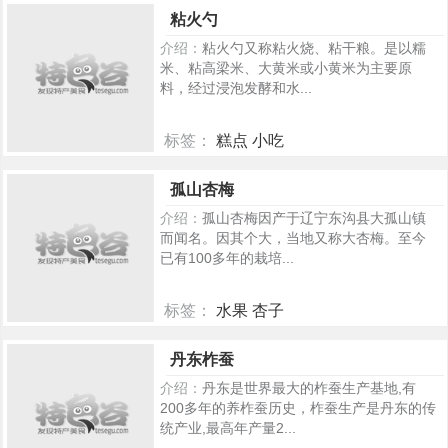
粘火勺
介绍：
粘火勺又称粘火烧、粘干粮。是以糯
米、粘高梁米、大黄米或小黄米为主要原
料，经过浸泡发酵和水...
标签：
糕点 小吃
292
孤山杏梅
介绍：
孤山杏梅因产于辽宁东沟县大孤山镇
而闻名。因其个大，当地又称大杏梅。至今
已有100多年的栽培...
标签：
水果 杏子
279
丹东柞蚕
介绍：
丹东是世界最大的柞蚕生产基地,有
200多年的养柞蚕历史，柞蚕生产是丹东的传
统产业,最高年产量2...