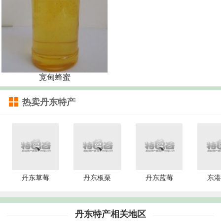
宽甸蜂蜜
热卖丹东特产
丹东草莓
丹东板栗
丹东蓝莓
东港
丹东特产相关地区