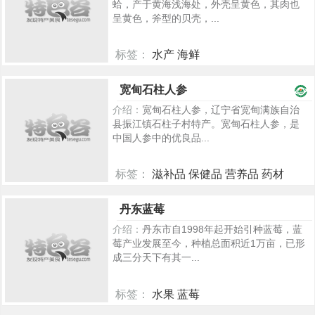
蛤，产于黄海浅海处，外壳呈黄色，其肉也
呈黄色，斧型的贝壳，...
标签：
水产 海鲜
2182
宽甸石柱人参
介绍：
宽甸石柱人参，辽宁省宽甸满族自治
县振江镇石柱子村特产。宽甸石柱人参，是
中国人参中的优良品...
标签：
滋补品 保健品 营养品 药材
2281
丹东蓝莓
介绍：
丹东市自1998年起开始引种蓝莓，蓝
莓产业发展至今，种植总面积近1万亩，已形
成三分天下有其一...
标签：
水果 蓝莓
398