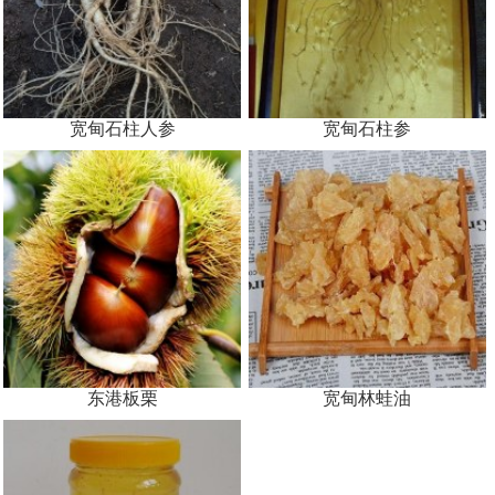
宽甸石柱人参
宽甸石柱参
东港板栗
宽甸林蛙油