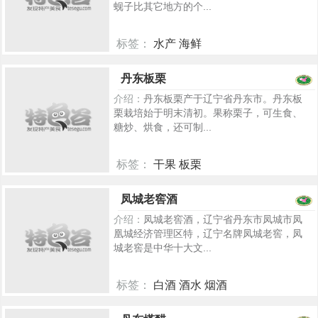
蚬子比其它地方的个...
标签：
水产 海鲜
498
丹东板栗
介绍：
丹东板栗产于辽宁省丹东市。丹东板
栗栽培始于明末清初。果称栗子，可生食、
糖炒、烘食，还可制...
标签：
干果 板栗
5421
凤城老窖酒
介绍：
凤城老窖酒，辽宁省丹东市凤城市凤
凰城经济管理区特，辽宁名牌凤城老窖，凤
城老窖是中华十大文...
标签：
白酒 酒水 烟酒
5404