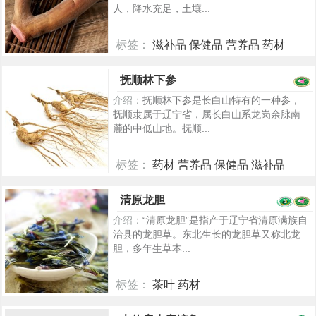
人，降水充足，土壤...
标签：
滋补品 保健品 营养品 药材
5281
抚顺林下参
介绍：
抚顺林下参是长白山特有的一种参，
抚顺隶属于辽宁省，属长白山系龙岗余脉南
麓的中低山地。抚顺...
标签：
药材 营养品 保健品 滋补品
5271
清原龙胆
介绍：
“清原龙胆”是指产于辽宁省清原满族自
治县的龙胆草。东北生长的龙胆草又称北龙
胆，多年生草本...
标签：
茶叶 药材
5224