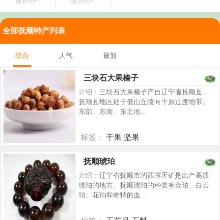
新宾特产
清原特产
全部抚顺特产列表
综合
人气
最新
三块石大果榛子
介绍：
三块石大果榛子产自辽宁省抚顺县，
抚顺县地区处于低山丘陵向平原过渡地带。
东部、东南、东北地...
标签：
干果 坚果
5500
抚顺琥珀
介绍：
辽宁省抚顺市的西露天矿是出产高质
琥珀的地方。抚顺琥珀的种类有金珀、白云
珀、花珀和奇特的血...