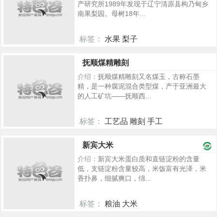
产研究所1989年发现于辽宁清原县构乃甸乡
南果梨园。母树18年...
标签：
水果 梨子
418
抚顺煤精雕刻
介绍：
抚顺煤精雕刻又名煤玉，古称石墨
精，是一种腐泥混合类型煤，产于亚洲最大
的人工矿坑——抚顺西...
标签：
工艺品 雕刻 手工
412
新宾大米
介绍：
新宾大米蛋白质和直链淀粉的含量
低，支链淀粉含量较高，米饭富有光泽，米
香扑鼻，细腻爽口，绵...
标签：
粮油 大米