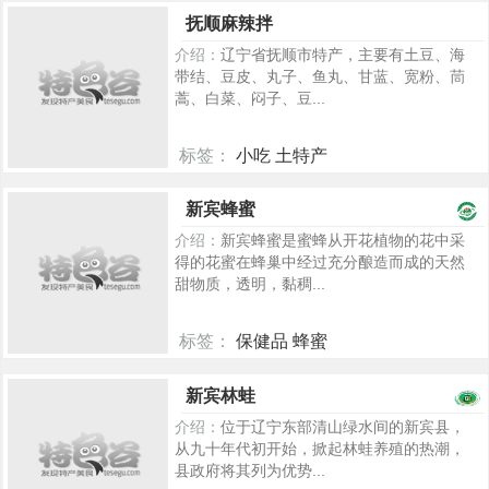
967
抚顺麻辣拌
介绍：
辽宁省抚顺市特产，主要有土豆、海
带结、豆皮、丸子、鱼丸、甘蓝、宽粉、茼
蒿、白菜、闷子、豆...
标签：
小吃 土特产
257
新宾蜂蜜
介绍：
新宾蜂蜜是蜜蜂从开花植物的花中采
得的花蜜在蜂巢中经过充分酿造而成的天然
甜物质，透明，黏稠...
标签：
保健品 蜂蜜
987
新宾林蛙
介绍：
位于辽宁东部清山绿水间的新宾县，
从九十年代初开始，掀起林蛙养殖的热潮，
县政府将其列为优势...