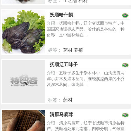
标签：
工艺品 石料
5347
抚顺哈什蚂
介绍：
抚顺哈什蚂，辽宁省抚顺市特产，中
国国家地理标志产品。哈什蚂是林蛙的一种
俗称，是中国林蛙在...
标签：
药材 养殖
5251
抚顺辽五味子
介绍：
五味子多生于杂木林中，山沟溪流两
岸小乔木及灌木丛间。缠绕溪流两岸的小乔
及灌木丛间。缠绕其...
标签：
药材
5329
清原马鹿茸
介绍：
清原马鹿茸，辽宁省抚顺市清原县特
产。抚顺地处东北南部，四季分明，气候宜