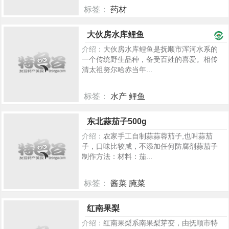
标签：
药材
2224
大伙房水库鲤鱼
介绍：
大伙房水库鲤鱼是抚顺市浑河水系的
一个传统野生品种，备受百姓的喜爱。相传
清太祖努尔哈赤当年...
标签：
水产 鲤鱼
1732
东北蒜茄子500g
介绍：
农家手工自制蒜蒜蓉茄子,也叫蒜茄
子，口味比较咸，不添加任何防腐剂蒜茄子
制作方法：材料：茄...
标签：
酱菜 腌菜
1009
红南果梨
介绍：
红南果梨系南果梨芽变，由抚顺市特