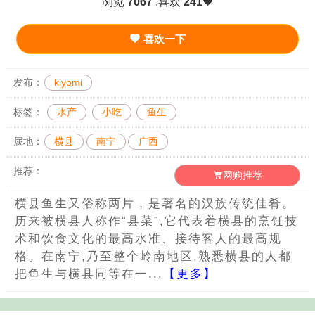
浏览
7067
.喜欢
241
喜欢一下
发布：
kiyomi
标签：
水产
小吃
鱼生
属地：
横县
南宁
广西
推荐：
网购推荐
横县鱼生又俗称两片，是著名的汉族传统佳肴。
历来被横县人称作“县菜”,它代表着横县的烹饪技
术和饮食文化的最高水准、接待客人的最高规
格。在南宁,乃至整个岭南地区,熟悉横县的人都
把鱼生与横县同等在一...
【更多】