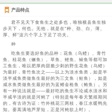
产品特点
君不见天下食鱼生之处多也，唯独横县鱼生独
步天下，何也。无他，就是在“种、劲、白、薄、
厚、鲜”这六个字上下足了功夫。
种
吃鱼生要选好鱼的品种：花鱼（乌鳢）、青竹
鱼、桂花鱼（鳜鱼）、草鱼、鲤鱼、鲮鱼等都可加
工鱼生，唯以肥厚肉甜脆少刺的野生花鱼（乌鳢）
为最好，青竹鱼次之——以上为淡水鱼类，如是半
淡半咸鱼类做鱼生最好的为三文鱼（鲑鱼），如是
咸水鱼类做鱼生最好的为蓝鳍金枪鱼（鲔鱼）。另
有一种说法就是——最好吃的鱼生不论咸水淡水和
半咸半淡的就是河鲀了（特别是每年春天繁殖期间
的，有古诗为证：竹外桃花三两枝，春江水暖鸭先
知。蒌蒿满地芦芽短，正是河鲀欲上时）。