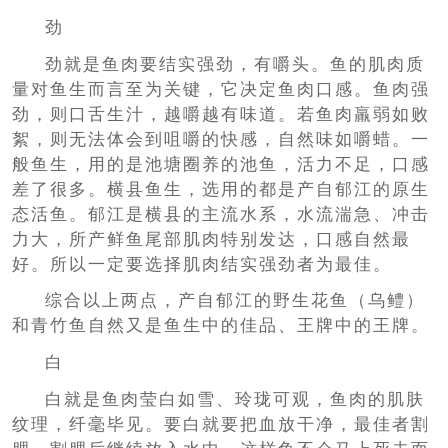
劲
劲就是鱼肉要结实强劲，有嚼头。鱼的肌肉质
量对鱼生而言至为关键，它决定鱼肉口感。鱼肉强
劲，则口舌生汁，越嚼越有味道。若鱼肉羸弱如败
絮，则无法体会到咀嚼的快感，自然味如嚼蜡。一
般鱼生，用的是池塘圈养的池鱼，活力不足，口感
差了很多。横县鱼生，选用的都是产自郁江的原生
态活鱼。郁江是横县的主流水系，水流湍急、冲击
力大，所产鲜鱼尾部肌肉特别发达，口感自然最
好。所以一定要选择肌肉结实强劲者为最佳。
综合以上两点，产自郁江的野生花鱼（乌鳢）
和青竹鱼自然又是鱼生中的佳品、王牌中的王牌。
白
白就是鱼肉莹白如雪、玲珑可观，鱼肉的肌肤
纹理，纤毫毕见。要白就要把血放干净，最佳者割