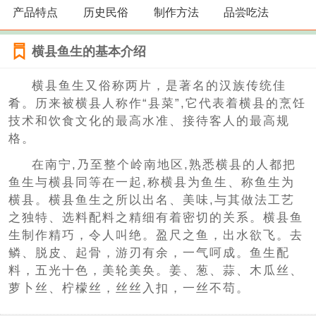
产品特点
历史民俗
制作方法
品尝吃法
横县鱼生的基本介绍
横县鱼生又俗称两片，是著名的汉族传统佳
肴。历来被横县人称作“县菜”,它代表着横县的烹饪
技术和饮食文化的最高水准、接待客人的最高规
格。
在南宁,乃至整个岭南地区,熟悉横县的人都把
鱼生与横县同等在一起,称横县为鱼生、称鱼生为
横县。横县鱼生之所以出名、美味,与其做法工艺
之独特、选料配料之精细有着密切的关系。横县鱼
生制作精巧，令人叫绝。盈尺之鱼，出水欲飞。去
鳞、脱皮、起骨，游刃有余，一气呵成。鱼生配
料，五光十色，美轮美奂。姜、葱、蒜、木瓜丝、
萝卜丝、柠檬丝，丝丝入扣，一丝不苟。