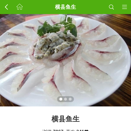
横县鱼生
横县鱼生