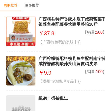
网购推荐
更多推荐
广西横县特产香辣木瓜丁咸菜酱菜下
饭菜鱼生配菜餐饮商用整箱10斤
【销量:
500
】
￥37.8
【广西特色我的韵味】{}
广西柠檬鸭配料横县鱼生配料南宁腌
咸柠檬酸梅酸荞头山黄皮鸡皮果
【销量:
100
】
￥9.9
【横州市德路玛食品】{}
搜索：横县鱼生