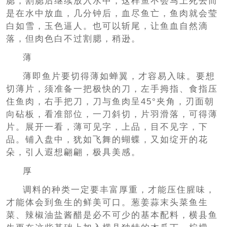
腮，割腮后继续放入水中，这样鱼不会马上死去而
是在水中放血，几分钟后，血尽鱼亡，鱼肉就会莹
白如雪，玉色逼人。也可以斩尾，让鱼血自然滴
落，但肉色白不过割腮，稍逊。
薄
薄即鱼片要切得薄如蝉翼，才容易入味。要想
切薄片，须准备一把极快的刀，左手拇指、食指压
住鱼肉，右手把刀，刀与鱼肉呈45°夹角，刃面朝
向砧板，看准部位，一刀斜切，片羽滑落，可得薄
片。展开一看，薄可见字，上品，目不见字，下
品。铺入盘中，犹如飞舞的蝴蝶，又如绽开的花
朵，引人遐想翩翩，极具美感。
厚
调料的种类一定要丰富厚重，才能压住腥味，
才能体会到鱼生的鲜美可口。葱姜蒜末头菜鱼生
菜、辣椒油盐酱醋是必不可少的基本配料，横县鱼