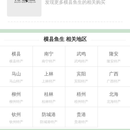
发现更多横县鱼生的相关购买
横县鱼生 相关地区
横县
南宁
武鸣
隆安
横县特产
南宁特产
武鸣特产
隆安特产
马山
上林
宾阳
广西
马山特产
上林特产
宾阳特产
广西特产
柳州
桂林
梧州
北海
柳州特产
桂林特产
梧州特产
北海特产
钦州
防城港
贵港
钦州特产
防城港特产
贵港特产