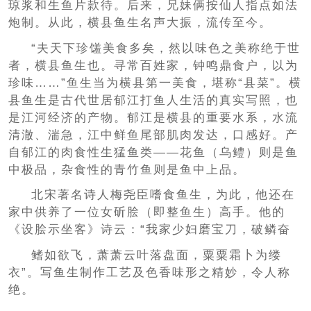
琼浆和生鱼片款待。后来，兄妹俩按仙人指点如法
炮制。从此，横县鱼生名声大振，流传至今。
“夫天下珍馐美食多矣，然以味色之美称绝于世
者，横县鱼生也。寻常百姓家，钟鸣鼎食户，以为
珍味……”鱼生当为横县第一美食，堪称“县菜”。横
县鱼生是古代世居郁江打鱼人生活的真实写照，也
是江河经济的产物。郁江是横县的重要水系，水流
清澈、湍急，江中鲜鱼尾部肌肉发达，口感好。产
自郁江的肉食性生猛鱼类——花鱼（乌鳢）则是鱼
中极品，杂食性的青竹鱼则是鱼中上品。
北宋著名诗人梅尧臣嗜食鱼生，为此，他还在
家中供养了一位女斫脍（即整鱼生）高手。他的
《设脍示坐客》诗云：“我家少妇磨宝刀，破鳞奋
鳍如欲飞，萧萧云叶落盘面，粟粟霜卜为缕
衣”。写鱼生制作工艺及色香味形之精妙，令人称
绝。