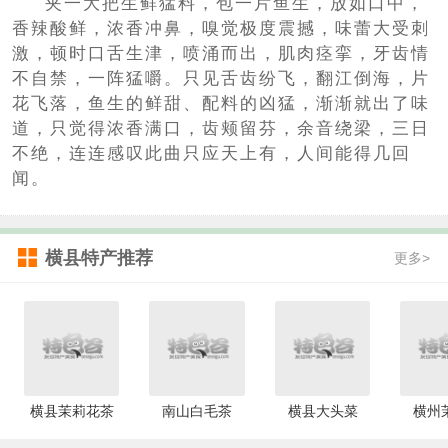
夹一大把生鲜猛料，包一片鱼生，放如口中，
香辣酸鲜，浓香冲鼻，嗅觉极度震撼，味蕾大受刺
激，顿时口舌生津，喷涌而出，肌肉痉挛，牙齿情
不自禁，一阵猛嚼。只见舌齿纷飞，翻江倒海，片
花飞落，鱼生的鲜甜、配料的凶猛，渐渐就出了味
道，只觉得浓香满口，齿颊留芬，余音绕梁，三日
不绝，连连感叹此曲只应天上有，人间能得几回
闻。
横县特产推荐
更多>
横县茉莉花茶
南山白毛茶
横县大头菜
横州