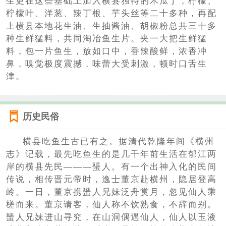
生更在这些基础上加入横县独特的木瓜丁，柠檬、
柠檬叶、洋葱、辣丁根、芋头丝等二十多种，再配
上横县本地花生油、生抽酱油、胡椒粉总共三十多
种生鲜猛料，共同淘冶鱼生片。夹一大把生鲜猛
料，包一片鱼生，放如口中，香辣酸鲜，浓香冲
鼻，嗅觉极度震撼，味蕾大受刺激，顿时口舌生
津。
历史民俗
横县吃鱼生古已有之。据清代乾隆年间《横州
志》记载，最先吃鱼生的是几千年前生活在郁江两
岸的横县先民———蜑人。有一个出神入化的民间
传说，相传晋元帝时，逸士董京赴横州，隐居登高
岭。一日，董京携蜑人兄妹泛舟赏月，忽见仙人乘
槎而来。董京请客，仙人称不饮熟食，不辞而别。
蜑人兄妹进山寻究，在山洞偶遇仙人，仙人以玉液