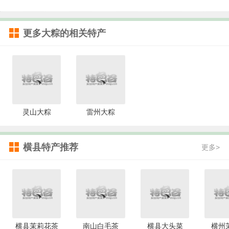
更多
大粽
的相关特产
灵山大粽
雷州大粽
横县特产推荐
更多>
横县茉莉花茶
南山白毛茶
横县大头菜
横州