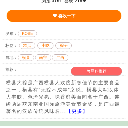
浏览
3791
.喜欢
218
喜欢一下
发布：
KOBE
标签：
糕点
小吃
粽子
属地：
横县
南宁
广西
推荐：
网购推荐
横县大粽是广西横县人欢度新春佳节的主要食品
之一，横县有“无粽不成年”之说。横县大粽以体
大丰腴、色泽光亮、味香鲜美而闻名于广西。连
续两届获东南亚国际旅游美食节金奖，是广西最
著名的汉族传统风味名...
【更多】