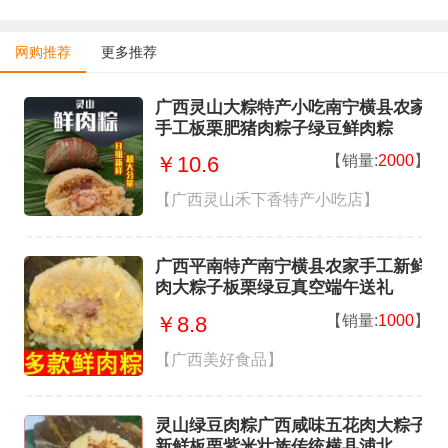
网购推荐
更多推荐
广西灵山大粽特产小吃南宁横县农家
手工板栗肥猪肉粽子绿豆鲜肉粽
【销量:
2000
】
￥10.6
【广西灵山禾下香特产小吃店】
广西平南特产南宁横县农家手工新鲜
肉大粽子板栗绿豆真空端午送礼
【销量:
1000
】
￥8.8
【广西美好食品】
灵山绿豆肉粽广西咸味五花肉大粽子
新鲜板栗紫米壮族传统横县浦北