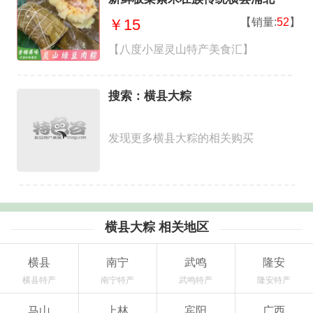
【销量:
52
】
￥15
【八度小屋灵山特产美食汇】
搜索：横县大粽
发现更多横县大粽的相关购买
横县大粽 相关地区
横县
南宁
武鸣
隆安
横县特产
南宁特产
武鸣特产
隆安特产
马山
上林
宾阳
广西