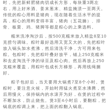
时，先把新鲜肥猪肉切成长方形，每块重3两左
右，用上好米酒、姜末葱末、精盐腌渍一至两天。
传统的粽心用料是猪肉，现在随着生活水平的提
高，粽心的用料变得丰富，猪肉（五花腩）、排
骨、板栗、鸡、猪脚等都是粽心的上乘选料。
糯米洗净淘沙后，按500克糯米放入精盐8至10
克捞匀调味。粽叶最好选用又宽又大的，先把粽叶
放入锅头加水煮沸，然后清洗干净，方可用来包
粽。包粽时，先把粽叶叠好放平，铺上250克糯米
和去皮淘洗干净的绿豆及粽心肉。然后再放上250
克糯米覆盖，用粽叶包成长方梯形，再用线绳捆
好。
粽子包好后，当天要用大锅煮7至8个小时。煲
粽时，要注意火候，开始时用猛火煮至水沸腾，然
后用慢火，保持锅内的水滚开为好，在煲的过程中
不断加水，防止烧焦。煲3至4小时后，要翻粽，把
锅底的粽调上来，把上面的粽翻入锅底。