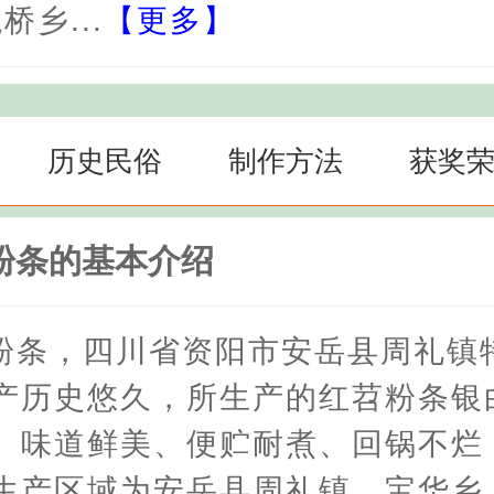
桥乡...
【更多】
历史民俗
制作方法
获奖
粉条的基本介绍
粉条，四川省资阳市安岳县周礼镇
产历史悠久，所生产的红苕粉条银
、味道鲜美、便贮耐煮、回锅不烂
生产区域为安岳县周礼镇​、宝华乡