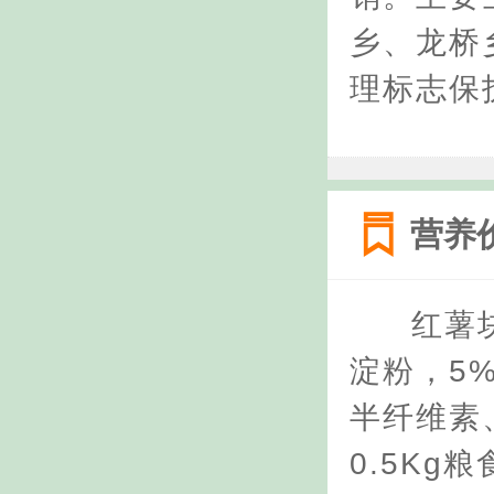
乡、龙桥
理标志保
营养
红薯块
淀粉，5
半纤维素
0.5K