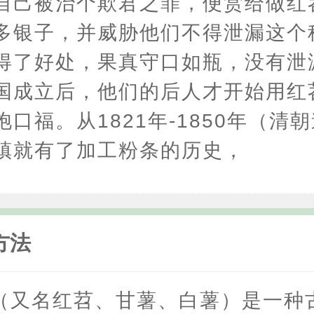
自己被治个欺君之罪，便赏给做红
多银子，并威胁他们不得泄漏这个
得了好处，果真守口如瓶，没有泄
国成立后，他们的后人才开始用红
口福。从1821年-1850年（清
镇就有了加工粉条的历史，
方法
（又名红苕、甘薯、白薯）是一种