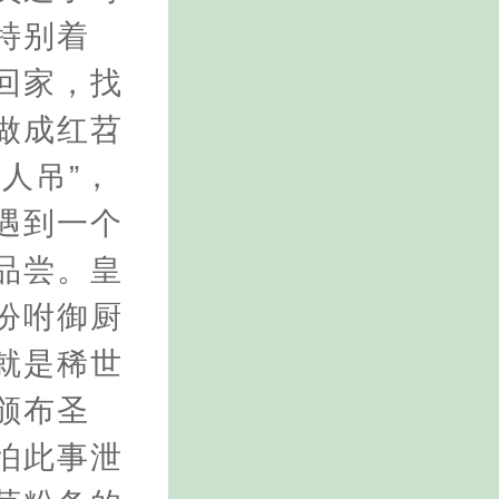
特别着
回家，找
做成红苕
人吊”，
遇到一个
品尝。皇
吩咐御厨
就是稀世
颁布圣
怕此事泄