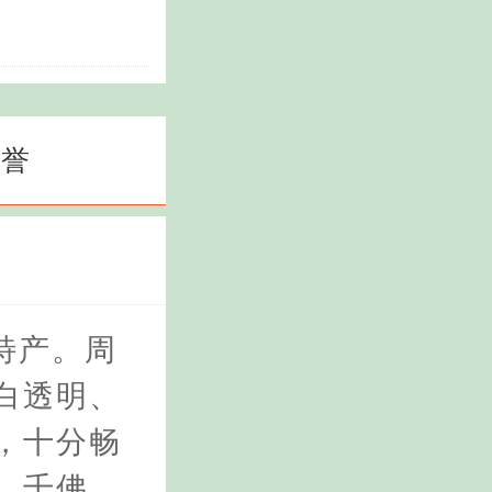
荣誉
特产。周
白透明、
，十分畅
、千佛