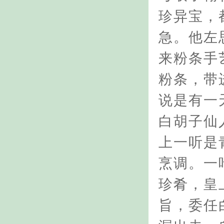
珍异宝，
急。他左
来粉条手
粉条，带
说是有一
白胡子仙
上一听是
烹调。一
珍肴，皇
旨，委任