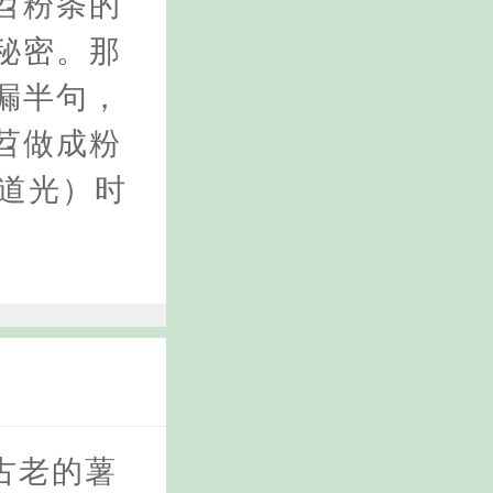
苕粉条的
秘密。那
漏半句，
苕做成粉
朝道光）时
古老的薯