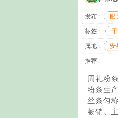
发布：
眼
标签：
干
属地：
安
推荐：
周礼粉
粉条生
丝条匀
畅销。主