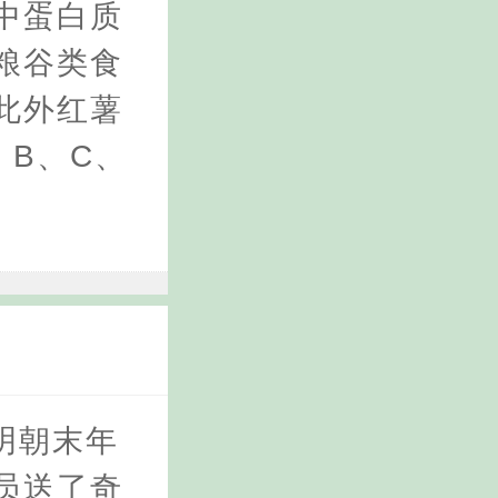
中蛋白质
粮谷类食
此外红薯
B、C、
明朝末年
员送了奇