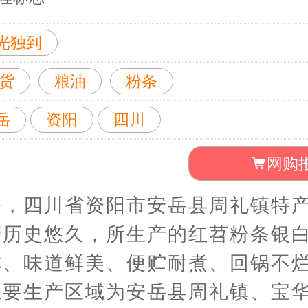
光独到
货
粮油
粉条
岳
资阳
四川
网购
条，四川省资阳市安岳县周礼镇特
产历史悠久，所生产的红苕粉条银
称、味道鲜美、便贮耐煮、回锅不
要生产区域为安岳县周礼镇​、宝