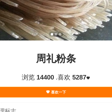
周礼粉条
浏览
14400
.喜欢
5287
喜欢一下
理标志