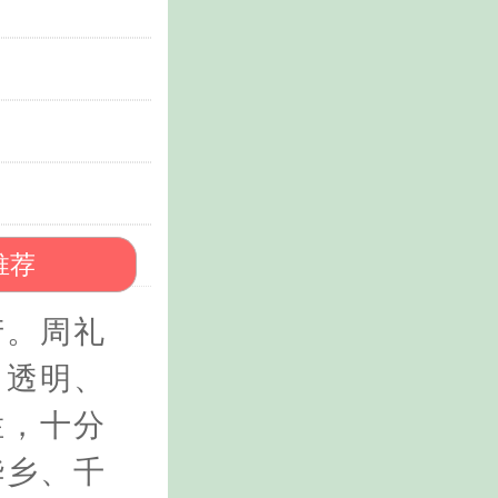
推荐
产。周礼
白透明、
烂，十分
华乡、千