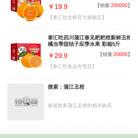
75MM】2件合发9斤
【销量:
200000
】
￥19.9
【泰汇吃生鲜官方旗舰店】
泰汇吃四川蒲江春见耙耙柑新鲜丑柑
橘当季甜桔子应季水果 彩箱5斤
【65-70MM】净4.5斤
【销量:
20000
】
￥29.9
【泰汇吃食品专营店】
搜索：蒲江丑柑
发现更多蒲江丑柑的相关购买