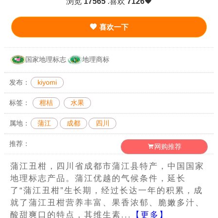
浏览
17565
.喜欢
7126
喜欢一下
国家地理标志
地理商标
发布：
kiyomi
标签：
柑桔
水果
属地：
蒲江
成都
四川
推荐：
网购推荐
蒲江丑柑，四川省成都市蒲江县特产，中国国家
地理标志产品。蒲江优越的气候条件，延长
了“蒲江丑柑”生长期，经过长达一年的积累，成
就了蒲江丑柑营养丰富、果香浓郁、脆嫩多汁、
酸甜爽口的特点，其维生素...
【更多】