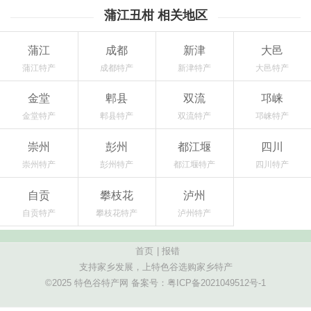
蒲江丑柑 相关地区
蒲江
成都
新津
大邑
蒲江特产
成都特产
新津特产
大邑特产
金堂
郫县
双流
邛崃
金堂特产
郫县特产
双流特产
邛崃特产
崇州
彭州
都江堰
四川
崇州特产
彭州特产
都江堰特产
四川特产
自贡
攀枝花
泸州
自贡特产
攀枝花特产
泸州特产
首页
|
报错
支持家乡发展，上特色谷选购家乡特产
©2025 特色谷特产网 备案号：
粤ICP备2021049512号-1