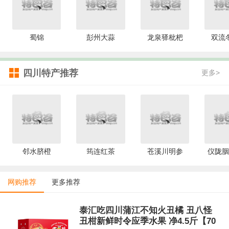
蜀锦
彭州大蒜
龙泉驿枇杷
双流
四川特产推荐
更多>
邻水脐橙
筠连红茶
苍溪川明参
仪陇胭
网购推荐
更多推荐
泰汇吃四川蒲江不知火丑橘 丑八怪
丑柑新鲜时令应季水果 净4.5斤【70-