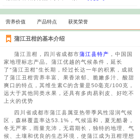
营养价值
产品特点
获奖荣誉
蒲江丑柑的基本介绍
蒲江丑柑，四川省成都市
蒲江县特产
，中国国
家地理标志产品。蒲江优越的气候条件，延长
了“蒲江丑柑”生长期，经过长达一年的积累，成就
了蒲江丑柑营养丰富、果香浓郁、脆嫩多汁、酸甜
爽口的特点，其维生素C的含量是50毫克/100克，
远大于其他同类水果，还具有多肉易剥皮、好吃不
上火的优势
四川省成都市蒲江县属亚热带季风性湿润气候
区，森林覆盖率达53.1%，气候温和，夏无酷暑，
冬无严寒，雨量充沛，无霜期长，独特的地理、气
候、土壤和优良的生态环境，使蒲江成为丑柑理想