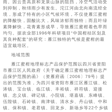
雨。因云贵高原和龙泉山脉的阻挡，冷空气活动受
到抑制，秋绵雨少有发生。沱江河由北向南流经全
境，形成了特有的小区气候环境，不仅使雁江蜜柑
的降酸快，固酸比大，风味浓郁而独特；而且叶绿
素降解快，花青素形成早，导致雁江蜜柑着色早而
均匀。据农业部1996年科研项目“中国柑桔区划及
其良种配套”的研究：雁江独特的气候是蜜柑的最
适宜栽培区。
地域范围
雁江蜜柑地理标志产品保护范围以四川省资阳
市雁江区人民政府《关于确定雁江蜜柑地理标志产
品保护范围的函》（资雁府函〔2006〕79号）提
出的范围为准，为四川省资阳市雁江区雁江镇、松
涛镇、宝台镇、临江镇、丰裕镇、祥符镇、迎接
镇、忠义镇、碑记镇、小院镇、堪嘉镇、东峰镇、
伍隍镇、石岭镇、南津镇、清水乡、丹山镇、中和
镇、保和镇、老君镇、回龙乡、新场乡等22个乡镇