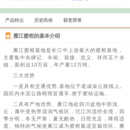
产品特点
历史民俗
获奖荣誉
雁江蜜柑的基本介绍
雁江蜜柑基地是长江中上游最大的蜜柑基地，
主要集中在碑记、丰裕、迎接、忠义、祥符五个乡
镇，面积达10万亩，年产量12万吨。
三大优势
一是具有交通优势,基地位于老成渝公路线上,
园区内水泥公路晴雨皆通车,便于蜜桔运输。
二具有产地优势。雁江地处四川盆地中部浅
丘，属中亚热带湿润气候区，沱江河流经全境，四
季分明，冬无严寒，夏无酷热，日照充足，降雨适
度。独特的气候使雁江成为蜜柑最适宜栽培区。雁