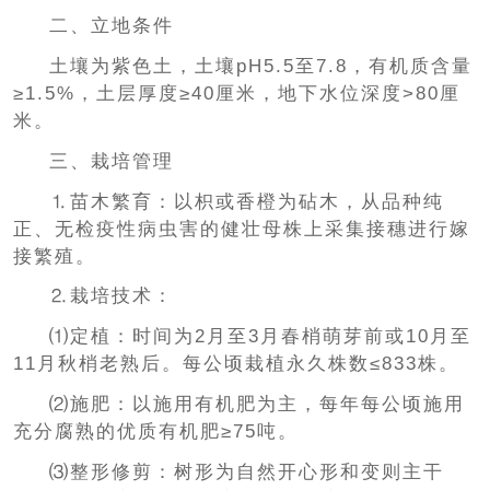
二、立地条件
土壤为紫色土，土壤pH5.5至7.8，有机质含量
≥1.5%，土层厚度≥40厘米，地下水位深度>80厘
米。
三、栽培管理
⒈苗木繁育：以枳或香橙为砧木，从品种纯
正、无检疫性病虫害的健壮母株上采集接穗进行嫁
接繁殖。
⒉栽培技术：
⑴定植：时间为2月至3月春梢萌芽前或10月至
11月秋梢老熟后。每公顷栽植永久株数≤833株。
⑵施肥：以施用有机肥为主，每年每公顷施用
充分腐熟的优质有机肥≥75吨。
⑶整形修剪：树形为自然开心形和变则主干