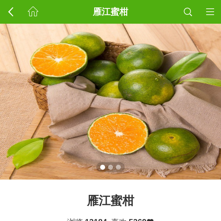
雁江蜜柑
雁江蜜柑