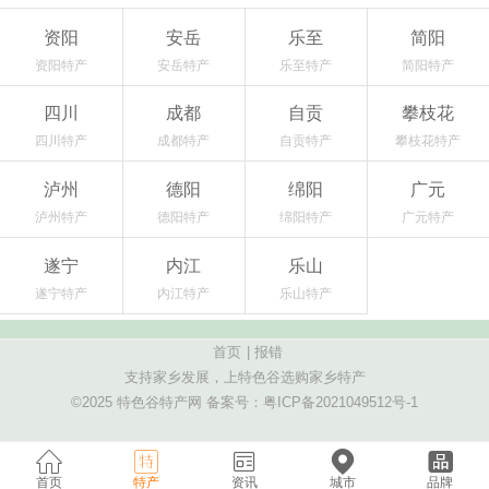
资阳
安岳
乐至
简阳
资阳特产
安岳特产
乐至特产
简阳特产
四川
成都
自贡
攀枝花
四川特产
成都特产
自贡特产
攀枝花特产
泸州
德阳
绵阳
广元
泸州特产
德阳特产
绵阳特产
广元特产
遂宁
内江
乐山
遂宁特产
内江特产
乐山特产
首页
|
报错
支持家乡发展，上特色谷选购家乡特产
©2025 特色谷特产网 备案号：
粤ICP备2021049512号-1
首页
特产
资讯
城市
品牌