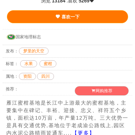
浏览
13184
.喜欢
5269
喜欢一下
国家地理标志
发布：
梦里的天空
标签：
水果
蜜柑
属地：
资阳
四川
推荐：
网购推荐
雁江蜜柑基地是长江中上游最大的蜜柑基地，主
要集中在碑记、丰裕、迎接、忠义、祥符五个乡
镇，面积达10万亩，年产量12万吨。三大优势一
是具有交通优势,基地位于老成渝公路线上,园区
内水泥公路晴雨皆通车,...
【更多】