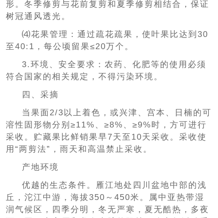
形。冬季修剪与花前复剪和夏季修剪相结合，保证
树冠通风透光。
⑷花果管理：通过疏花疏果，使叶果比达到30
至40:1，每公顷留果≤20万个。
3.环境、安全要求：农药、化肥等的使用必须
符合国家的相关规定，不得污染环境。
四、采摘
当果面2/3以上着色，或兴津、宫本、日楠的可
溶性固形物分别≥11%、≥8%、≥9%时，方可进行
采收。贮藏果比鲜销果早7天至10天采收。采收使
用“两剪法”，雨天和高温禁止采收。
产地环境
优越的生态条件。雁江地处四川盆地中部的浅
丘，沱江中游，海拔350～450米。属中亚热带湿
润气候区，四季分明，冬无严寒，夏无酷热，多夜