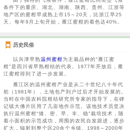
由于独特的气候条件，雁江蜜柑比同类型气候
条件下的重庆、湖北、湖南、陕西、贵州、江浙等
地产区的蜜柑早成熟上市15～20天，比浙江早25
天。每年9月上旬开始，雁江蜜柑的着色达40%。
历史民俗
以兴津早熟
温州蜜柑
为主栽品种的“雁江蜜
柑”是四川省早熟柑桔的代表。1977年开放后，雁
江蜜柑得到了进一步发展。
雁江区的温州蜜柑产业是从二十世纪八十年代
初（1981年），土地包产到户过后才开始发展的。
当时在中国农科院柑桔研究所专家的指导下，在碑
记镇大佛片区用了几亩地作示范。该地技术员坚决
执行温州蜜柑“矮、密、早、丰、稳”栽培技术，随
着小面积的示范成功，周围的农民自发跟进，逐步
扩大，辐射到整个区20余个乡镇。1998～2000年