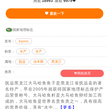
浏览
18993
.喜欢
6979
喜欢一下
国家地理标志
发布：
kiyomi
标签：
水产
水产
属地：
抚远
佳木斯
黑龙江
推荐：
网购推荐
抚远黑龙江大马哈鱼鱼子是黑龙江省抚远县的著
名特产，早在2005年就获得国家地理标志保护产
品荣誉称号。大马哈鱼籽是大马哈鱼卵经加工而
成的，大马哈鱼是世界名贵鱼类之一，具有很高
的营养价值，享有“水中...
【更多】