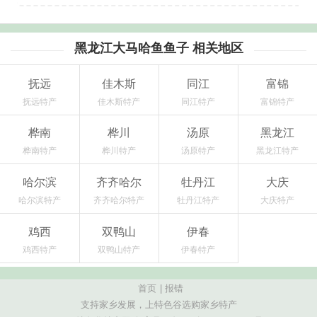
黑龙江大马哈鱼鱼子 相关地区
抚远
佳木斯
同江
富锦
抚远特产
佳木斯特产
同江特产
富锦特产
桦南
桦川
汤原
黑龙江
桦南特产
桦川特产
汤原特产
黑龙江特产
哈尔滨
齐齐哈尔
牡丹江
大庆
哈尔滨特产
齐齐哈尔特产
牡丹江特产
大庆特产
鸡西
双鸭山
伊春
鸡西特产
双鸭山特产
伊春特产
首页
|
报错
支持家乡发展，上特色谷选购家乡特产