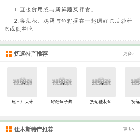
1.直接食用或与新鲜蔬菜拌食。
2.将葱花、鸡蛋与鱼籽搅在一起调好味后炒着
吃或煎着吃。
抚远特产推荐
更多>
建三江大米
鲟鳇鱼子酱
抚远鳌花鱼
抚远
佳木斯特产推荐
更多>