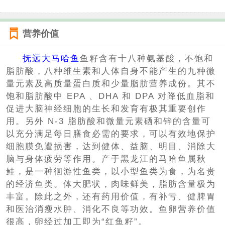
营养价值
抚远大马哈鱼
鱼籽含有十八种氨基酸，不饱和
脂肪酸，八种维生素和人体自身不能产生的九种微
量元素及高质量蛋白质和少量脂肪营养成份。其不
饱和脂肪酸中 EPA 、DHA 和 DPA 对降低血脂和
促进大脑神经细胞的生长和发育有极其重要创作
用。另外 N-3 脂肪酸和微量元素硒和锌的含量可
以充分满足每日膳食必需的要求，可以有效地保护
细胞膜免遭损害，达到健体、益脑、明目、消除大
脑与身体疲劳等作用。产于黑龙江的马哈鱼属秋
鲑，是一种徊游性鱼类，以小型鱼类为食，为名贵
的经济鱼类。体大肥状，肉味鲜美，脂肪含量极为
丰富。除此之外，还有药用价值，有补亏、健脾胃
和医治消瘦水肿、消化不良等功效。鱼卵营养价值
很高，卵经过加工即为“红鱼籽”。