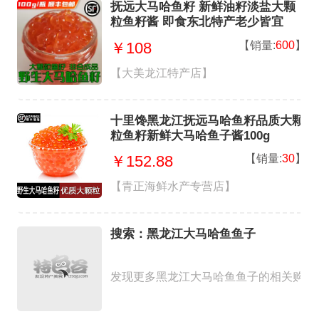
抚远大马哈鱼籽 新鲜油籽淡盐大颗
粒鱼籽酱 即食东北特产老少皆宜
【销量:
600
】
￥108
【大美龙江特产店】
十里馋黑龙江抚远马哈鱼籽品质大颗
粒鱼籽新鲜大马哈鱼子酱100g
【销量:
30
】
￥152.88
【青正海鲜水产专营店】
搜索：黑龙江大马哈鱼鱼子
发现更多黑龙江大马哈鱼鱼子的相关购买