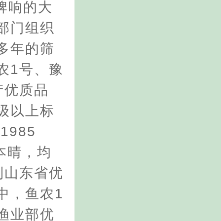
牌响的大
部门组织
多年的筛
农1号、豫
产优质品
级以上标
985
本晴，均
列山东省优
中，鱼农1
渔业部优