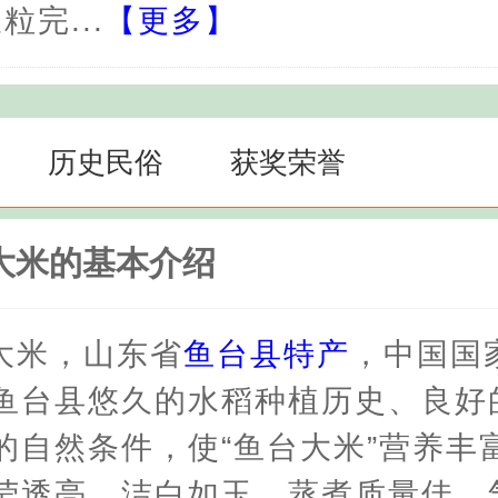
粒完...
【更多】
历史民俗
获奖荣誉
大米的基本介绍
大米，山东省
鱼台县特产
，中国国
鱼台县悠久的水稻种植历史、良好
的自然条件，使“鱼台大米”营养丰
莹透亮，洁白如玉，蒸煮质量佳，