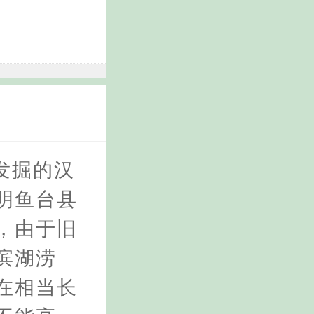
发掘的汉
明鱼台县
，由于旧
滨湖涝
在相当长