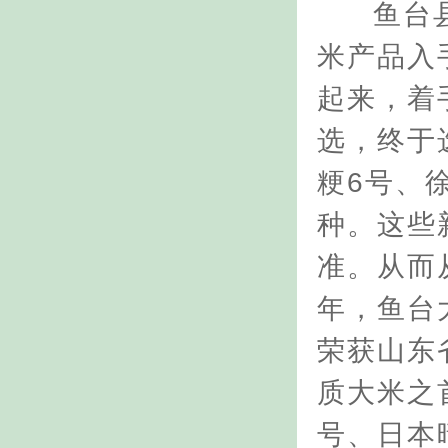
鱼台
米产品入
起来，着
选，终于
粳6号、
种。这些
准。从而
年，鱼台
荣获山东
质大米之
号、日本