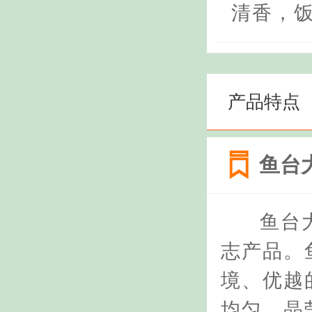
清香，饭
产品特点
鱼台
鱼台
志产品。
境、优越
均匀，晶