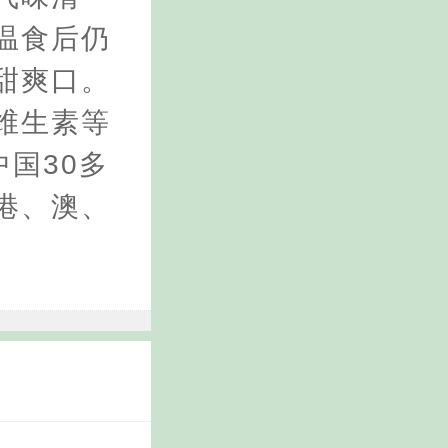
温食后仍
甜爽口。
维生素等
国30多
港、澳、