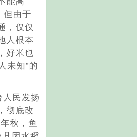
不能高
，但由于
通，仅仅
地人根本
，好米也
人未知”的
鱼台人民发扬
，彻底改
5年秋，鱼
台县因水稻