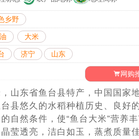
色乡野
油
大米
台
济宁
山东
网购
米，山东省鱼台县特产，中国国家
鱼台县悠久的水稻种植历史、良好
的自然条件，使“鱼台大米”营养
，晶莹透亮，洁白如玉，蒸煮质量