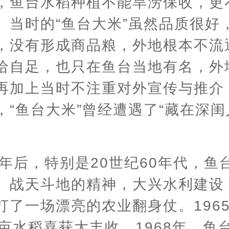
，鱼台水稻种植不能旱涝保收，更
。当时的“鱼台大米”虽然品质很好
，没有形成商品粮，外地根本不流
给自足，也只在鱼台当地有名，外
再加上当时不注重对外宣传与推介
，“鱼台大米”曾经遭遇了“藏在深闺
49年后，特别是20世纪60年代，
、战天斗地的精神，大兴水利建设
打了一场漂亮的农业翻身仗。196
万亩水稻喜获大丰收。1968年，鱼