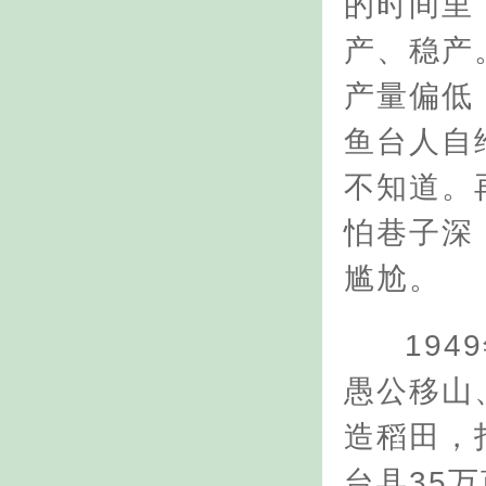
的时间里
产、稳产
产量偏低
鱼台人自
不知道。
怕巷子深
尴尬。
19
愚公移山
造稻田，
台县35