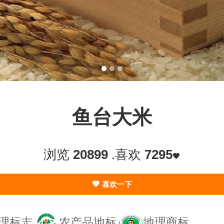
鱼台大米
浏览
20899
.喜欢
7295
喜欢一下
理标志
农产品地标
地理商标