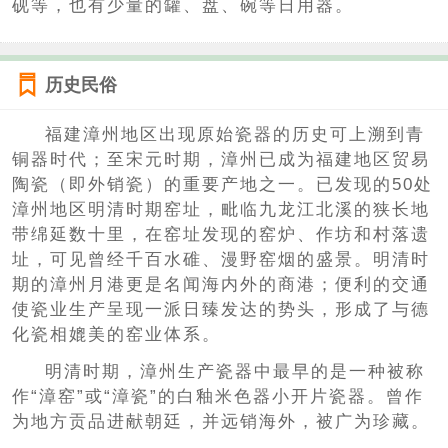
砚等，也有少量的罐、盘、碗等日用器。
历史民俗
福建漳州地区出现原始瓷器的历史可上溯到青
铜器时代；至宋元时期，漳州已成为福建地区贸易
陶瓷（即外销瓷）的重要产地之一。已发现的50处
漳州地区明清时期窑址，毗临九龙江北溪的狭长地
带绵延数十里，在窑址发现的窑炉、作坊和村落遗
址，可见曾经千百水碓、漫野窑烟的盛景。明清时
期的漳州月港更是名闻海内外的商港；便利的交通
使瓷业生产呈现一派日臻发达的势头，形成了与德
化瓷相媲美的窑业体系。
明清时期，漳州生产瓷器中最早的是一种被称
作“漳窑”或“漳瓷”的白釉米色器小开片瓷器。曾作
为地方贡品进献朝廷，并远销海外，被广为珍藏。