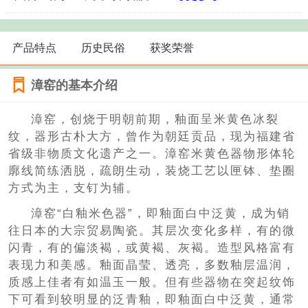
产品特点
历史民俗
获奖荣誉
漳窑的基本介绍
漳窑，创烧于明朝前期，釉面呈米黄色冰裂
纹，器形古朴大方，曾作为朝廷贡品，现为福建省
省级非物质文化遗产之一。漳窑米黄色器物形体轮
廓线简练洒脱，疏朗生动，装烧工艺以匣钵、垫圈
方式为主，支钉为辅。
漳窑“白釉米色器”，即釉面白中泛黄，成为销
往日本的大宗贸易陶瓷。其层次变化多样，有的微
闪青，有的偏淡褐，或黄褐、灰褐。造型风格富有
表现力和美感。釉面晶莹、透亮，多数釉层温润，
质感上佳者有如温玉一般。但有些器物在突起纹饰
下可看到较明显的泛青釉，即釉面白中泛黄，通常