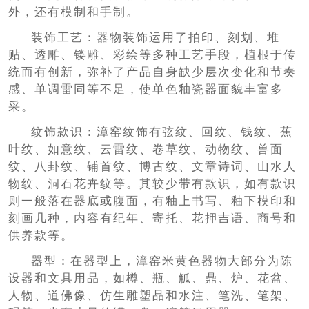
外，还有模制和手制。
装饰工艺：器物装饰运用了拍印、刻划、堆
贴、透雕、镂雕、彩绘等多种工艺手段，植根于传
统而有创新，弥补了产品自身缺少层次变化和节奏
感、单调雷同等不足，使单色釉瓷器面貌丰富多
采。
纹饰款识：漳窑纹饰有弦纹、回纹、钱纹、蕉
叶纹、如意纹、云雷纹、卷草纹、动物纹、兽面
纹、八卦纹、铺首纹、博古纹、文章诗词、山水人
物纹、洞石花卉纹等。其较少带有款识，如有款识
则一般落在器底或腹面，有釉上书写、釉下模印和
刻画几种，内容有纪年、寄托、花押吉语、商号和
供养款等。
器型：在器型上，漳窑米黄色器物大部分为陈
设器和文具用品，如樽、瓶、觚、鼎、炉、花盆、
人物、道佛像、仿生雕塑品和水注、笔洗、笔架、