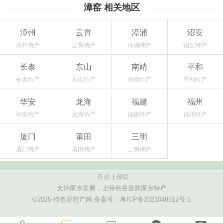
漳窑 相关地区
漳州
云霄
漳浦
诏安
漳州特产
云霄特产
漳浦特产
诏安特产
长泰
东山
南靖
平和
长泰特产
东山特产
南靖特产
平和特产
华安
龙海
福建
福州
华安特产
龙海特产
福建特产
福州特产
厦门
莆田
三明
厦门特产
莆田特产
三明特产
首页
|
报错
支持家乡发展，上特色谷选购家乡特产
©2025 特色谷特产网 备案号：
粤ICP备2021049512号-1