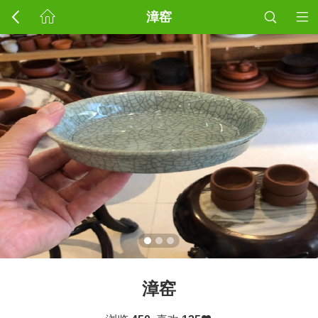
漳窑
漳窑