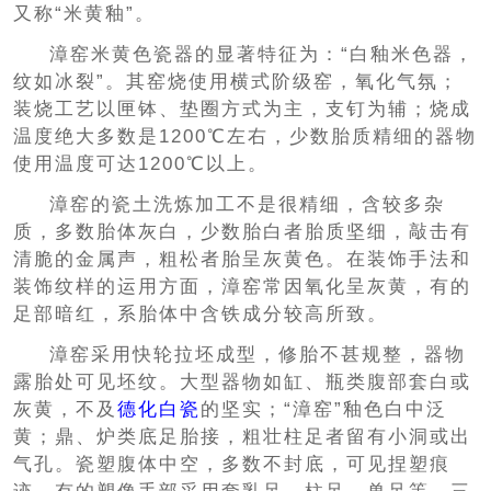
又称“米黄釉”。
漳窑米黄色瓷器的显著特征为：“白釉米色器，
纹如冰裂”。其窑烧使用横式阶级窑，氧化气氛；
装烧工艺以匣钵、垫圈方式为主，支钉为辅；烧成
温度绝大多数是1200℃左右，少数胎质精细的器物
使用温度可达1200℃以上。
漳窑的瓷土洗炼加工不是很精细，含较多杂
质，多数胎体灰白，少数胎白者胎质坚细，敲击有
清脆的金属声，粗松者胎呈灰黄色。在装饰手法和
装饰纹样的运用方面，漳窑常因氧化呈灰黄，有的
足部暗红，系胎体中含铁成分较高所致。
漳窑采用快轮拉坯成型，修胎不甚规整，器物
露胎处可见坯纹。大型器物如缸、瓶类腹部套白或
灰黄，不及
德化白瓷
的坚实；“漳窑”釉色白中泛
黄；鼎、炉类底足胎接，粗壮柱足者留有小洞或出
气孔。瓷塑腹体中空，多数不封底，可见捏塑痕