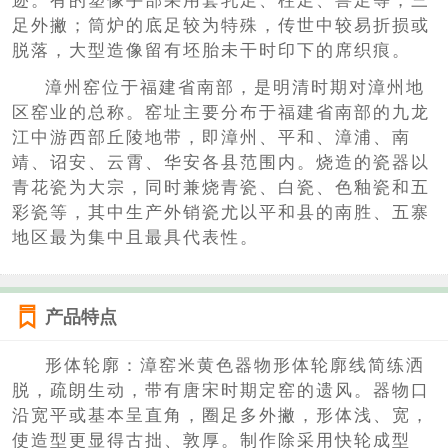
迹。有的塑像手部采用套乳足、柱足、兽足等，三
足外撇；筒炉的底足较为特殊，传世中较易折损或
脱落，大型造像留有坯胎未干时印下的席织痕。
漳州窑位于福建省南部，是明清时期对漳州地
区窑业的总称。窑址主要分布于福建省南部的九龙
江中游西部丘陵地带，即漳州、平和、漳浦、南
靖、诏安、云霄、华安各县范围内。烧造的瓷器以
青花瓷为大宗，同时兼烧青瓷、白瓷、色釉瓷和五
彩瓷等，其中生产外销瓷尤以平和县的南胜、五寨
地区最为集中且最具代表性。
产品特点
形体轮廓：漳窑米黄色器物形体轮廓线简练洒
脱，疏朗生动，带有唐宋时期定窑的遗风。器物口
沿宽平或基本呈直角，圈足多外撇，形体浅、宽，
使造型更显得古拙、敦厚。制作除采用快轮成型