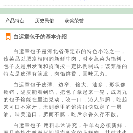
产品特点
历史民俗
获奖荣誉
白运章包子的基本介绍
白运章包子是河北省保定市的特色小吃之一，
该菜品以肥瘦相间的新鲜牛肉，时令蔬菜为馅料，
包子皮是用发面和烫面按一定比例制成；该菜品的
特点是皮薄有筋道，肉馅鲜香，回味无穷。
白运章包子皮薄、边窄、馅大、油多，形状像
铃铛，隔皮能看到馅，把包子拿起来一晃，成肉丸
的包子馅能在里边晃动，咬一口，沁人肺腑，吃起
来可口不塞牙，流到碗里的馅液很快就定了一层
油。味美适口，肥而不腻，吃后余香久存不散。
白运章包子 用料非常讲究，牛羊肉必须新鲜，
而且专挑牛羊脊背间肥瘦相宜的花糕肉，其做法也