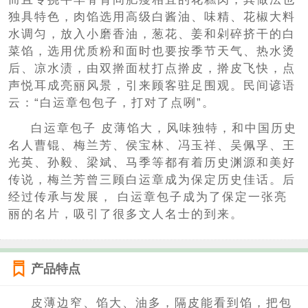
独具特色，肉馅选用高级白酱油、味精、花椒大料
水调匀，放入小磨香油，葱花、姜和剁碎挤干的白
菜馅，选用优质粉和面时也要按季节天气、热水烫
后、凉水渍，由双擀面杖打点擀皮，擀皮飞快，点
声悦耳成亮丽风景，引来顾客驻足围观。民间谚语
云：“白运章包包子，打对了点咧”。
白运章包子 皮薄馅大，风味独特，和中国历史
名人曹锟、梅兰芳、侯宝林、冯玉祥、吴佩孚、王
光英、孙毅、梁斌、马季等都有着历史渊源和美好
传说，梅兰芳曾三顾白运章成为保定历史佳话。后
经过传承与发展， 白运章包子成为了保定一张亮
丽的名片，吸引了很多文人名士的到来。
产品特点
皮薄边窄、馅大、油多，隔皮能看到馅，把包