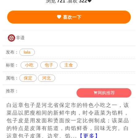
浏览
721
.喜欢
322
喜欢一下
非遗
发布：
lala
标签：
小吃
包子
主食
属地：
保定
河北
推荐：
网购推荐
白运章包子是河北省保定市的特色小吃之一，该
菜品以肥瘦相间的新鲜牛肉，时令蔬菜为馅料，
包子皮是用发面和烫面按一定比例制成；该菜品
的特点是皮薄有筋道，肉馅鲜香，回味无穷。白
运章包子皮薄、边窄、馅...
【更多】