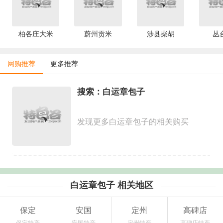
柏各庄大米
蔚州贡米
涉县柴胡
丛
网购推荐
更多推荐
搜索：白运章包子
发现更多白运章包子的相关购买
白运章包子 相关地区
保定
安国
定州
高碑店
保定特产
安国特产
定州特产
高碑店特产