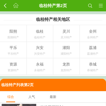
临桂特产第2页
临桂特产相关地区
阳朔
临桂
灵川
全州
阳朔特产
临桂特产
灵川特产
全州特产
平乐
兴安
灌阳
荔浦
平乐特产
兴安特产
灌阳特产
荔浦特产
资源
永福
龙胜
恭城
资源特产
永福特产
龙胜特产
恭城特产
临桂特产列表第2页
综合
人气
最新