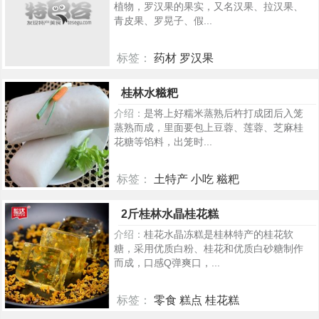
植物，罗汉果的果实，又名汉果、拉汉果、
青皮果、罗晃子、假...
标签：
药材 罗汉果
291
桂林水糍粑
介绍：
是将上好糯米蒸熟后杵打成团后入笼
蒸熟而成，里面要包上豆蓉、莲蓉、芝麻桂
花糖等馅料，出笼时...
标签：
土特产 小吃 糍粑
252
2斤桂林水晶桂花糕
介绍：
桂花水晶冻糕是桂林特产的桂花软
糖，采用优质白粉、桂花和优质白砂糖制作
而成，口感Q弹爽口，...
标签：
零食 糕点 桂花糕