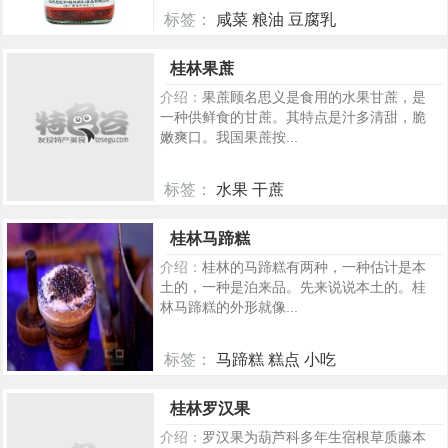
标签：
咸菜 粮油 豆腐乳
325
桂林果蔗
介绍：
果蔗顾名思义是食用的水果甘蔗，是
一种供鲜食的甘蔗。其特点是汁多清甜，脆
嫩爽口。我国果蔗按...
标签：
水果 干蔗
314
桂林马蹄糕
介绍：
桂林的马蹄糕有两种，一种估计是本
土的，一种是泊来品。先来说说本土的。桂
林马蹄糕的外形就像...
标签：
马蹄糕 糕点 小吃
295
桂林罗汉果
介绍：
罗汉果为葫芦科多年生宿根草质藤本