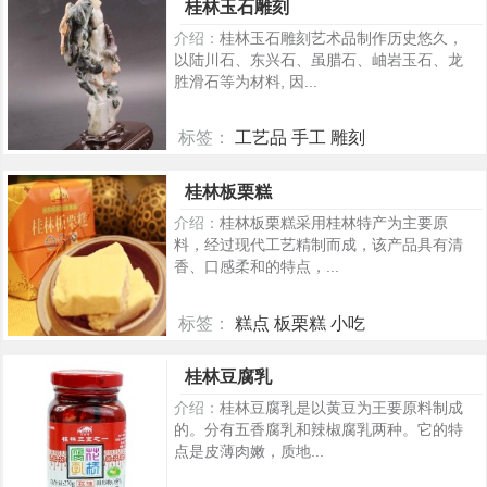
桂林玉石雕刻
介绍：
桂林玉石雕刻艺术品制作历史悠久，
以陆川石、东兴石、虽腊石、岫岩玉石、龙
胜滑石等为材料, 因...
标签：
工艺品 手工 雕刻
362
桂林板栗糕
介绍：
桂林板栗糕采用桂林特产为主要原
料，经过现代工艺精制而成，该产品具有清
香、口感柔和的特点，...
标签：
糕点 板栗糕 小吃
359
桂林豆腐乳
介绍：
桂林豆腐乳是以黄豆为王要原料制成
的。分有五香腐乳和辣椒腐乳两种。它的特
点是皮薄肉嫩，质地...