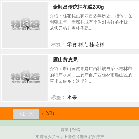
248
金顺昌传统桂花糕288g
介绍：
桂花糕已有四百多年历史。相传，在
明朝末年，新都县城有个叫刘吉祥的小贩，
从状元杨升庵桂子飘...
标签：
零食 糕点 桂花糕
238
雁山黄皮果
介绍：
雁山黄皮果是广西壮族自治区桂林市
的特产水果，主要产自广西桂林市雁山区的
草坪回族乡；这里的...
标签：
水果
125
（ 2/2）
<
上一页
首页
|
报错
支持家乡发展，上特色谷选购家乡特产