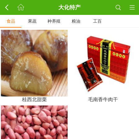
大化特产
食品
果蔬
种养殖
粮油
工百
桂西北甜栗
毛南香牛肉干