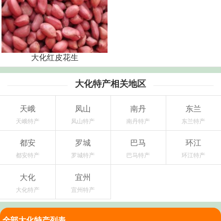
大化红皮花生
大化特产相关地区
天峨
凤山
南丹
东兰
天峨特产
凤山特产
南丹特产
东兰特产
都安
罗城
巴马
环江
都安特产
罗城特产
巴马特产
环江特产
大化
宜州
大化特产
宜州特产
全部大化特产列表