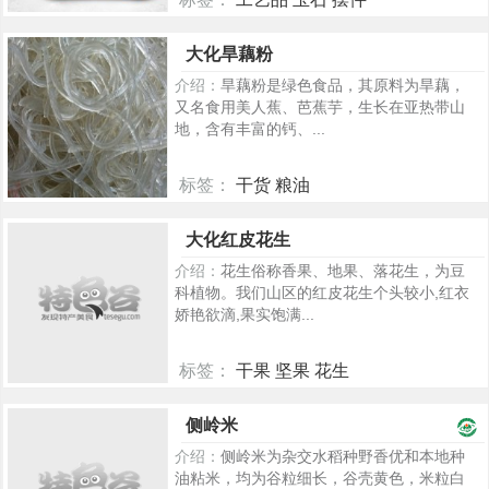
394
大化旱藕粉
介绍：
旱藕粉是绿色食品，其原料为旱藕，
又名食用美人蕉、芭蕉芋，生长在亚热带山
地，含有丰富的钙、...
标签：
干货 粮油
367
大化红皮花生
介绍：
花生俗称香果、地果、落花生，为豆
科植物。我们山区的红皮花生个头较小,红衣
娇艳欲滴,果实饱满...
标签：
干果 坚果 花生
264
侧岭米
介绍：
侧岭米为杂交水稻种野香优和本地种
油粘米，均为谷粒细长，谷壳黄色，米粒白