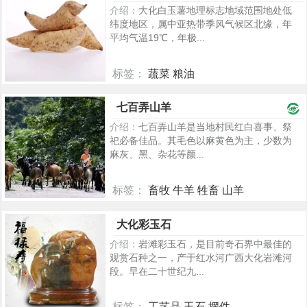
介绍：
大化白玉薯地理标志地域范围地处低
纬度地区，属中亚热带季风气候区北缘，年
平均气温19℃，年极...
标签：
蔬菜 粮油
1011
七百弄山羊
介绍：
七百弄山羊是当地村民红白喜事、祭
祀必备佳品。其毛色以麻黄色为主，少数为
麻灰、黑、杂花等颜...
标签：
畜牧 牛羊 牲畜 山羊
944
大化彩玉石
介绍：
岩滩彩玉石，是目前奇石界中最佳的
观赏石种之一，产于红水河广西大化岩滩河
段。早在二十世纪九...
标签：
工艺品 玉石 摆件