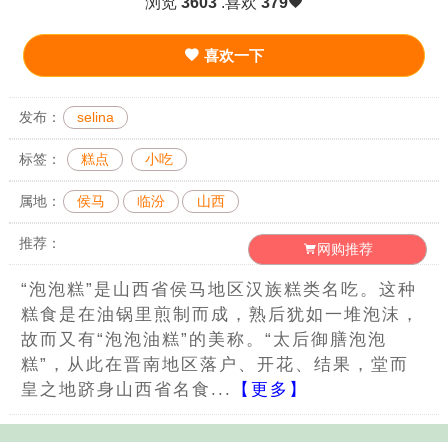
浏览
3603
.喜欢
379
喜欢一下
发布：
selina
标签：
糕点
小吃
属地：
侯马
临汾
山西
推荐：
网购推荐
“泡泡糕”是山西省侯马地区汉族糕类名吃。这种
糕食是在油锅里煎制而成，熟后犹如一堆泡沫，
故而又有“泡泡油糕”的美称。“太后御膳泡泡
糕”，从此在晋南地区落户、开花、结果，堂而
皇之地跻身山西省名食...
【更多】