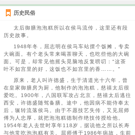
历史民俗
太后御膳泡泡糕所以在侯马流传，这里还有段
历史故事。
1948年冬，屈志明在侯马车站摆个饭摊，专卖
大碗面。有个老头常来喝茶聊天，也吃些他的大碗
面。可是，却常见他摇头晃脑地反复唠叨：“这茶
叶不如宫里的好，这饭也不如宫里的香……。”
原来，老人叫许德盛，生于清道光十六年，曾
在皇家御膳房为厨，他制作的泡泡糕，慈禧太后很
爱吃。1900年，八国联军攻占北京，慈禧太后逃往
西安，许德盛随驾备膳。途中，他因病不能侍奉太
后，辗转流落侯马。由于不愿技艺失传，又见屈师
傅为人忠厚，就把泡泡糕德制作绝技传授给他。
1954年老人去世时享年118岁，据说他之所以长寿
与他常吃泡泡糕有关。屈师傅于1986年病故，生前