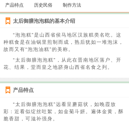
产品特点
历史民俗
制作方法
太后御膳泡泡糕的基本介绍
“泡泡糕”是山西省侯马地区汉族糕类名吃。这
种糕食是在油锅里煎制而成，熟后犹如一堆泡沫，
故而又有“泡泡油糕”的美称。
“太后御膳泡泡糕”，从此在晋南地区落户、开
花、结果，堂而皇之地跻身山西省名食之列。
产品特点
“太后御膳泡泡糕”远看呈蘑菇状，如晚霞放
彩：近看似绽丝吐絮，如金菊斗妍。遍体金黄，酥
脆香甜，可滋补强身。