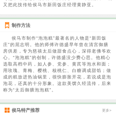
又把此技传给侯马市新田饭庄经理黄静亚。
制作方法
侯马市制作“泡泡糕”最著名的人物是“新田饭
庄”的屈志明。他的师傅许德盛早年曾在清宫御膳
房供差，专为慈禧太后做甜食点心，深得老佛爷欢
心。“泡泡糕”的创制，许德盛没少费心思。他精心
选取高档中药，如人参、党参、黄芪等泡水和面；
用玫瑰、青梅、樱桃、核桃仁、白糖调成甜馅；做
成的糕放进热油锅里，很快膨胀开花，若说成是泡
泡花，还真的十分形象。这款美馔久经流传，后来
称为“太后御膳泡泡糕”。
侯马特产推荐
更多>