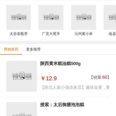
太谷壶瓶枣
广灵大尾羊
沁州黄小米
临县
网购推荐
更多推荐
陕西黄米糕油糕500g
【销量:
60
】
￥12.9
【陕北人家小蒲农家店】遍体金黄，酥脆
搜索：太后御膳泡泡糕