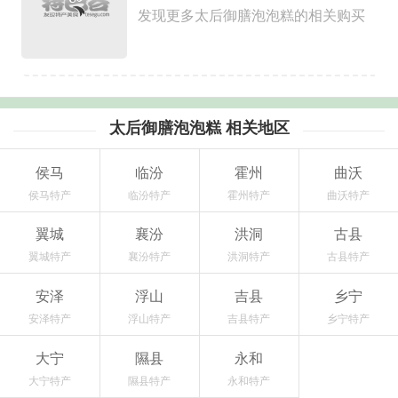
发现更多太后御膳泡泡糕的相关购买
太后御膳泡泡糕 相关地区
侯马
临汾
霍州
曲沃
侯马特产
临汾特产
霍州特产
曲沃特产
翼城
襄汾
洪洞
古县
翼城特产
襄汾特产
洪洞特产
古县特产
安泽
浮山
吉县
乡宁
安泽特产
浮山特产
吉县特产
乡宁特产
大宁
隰县
永和
大宁特产
隰县特产
永和特产