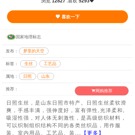
浏览
12827
.喜欢
5293
喜欢一下
国家地理标志
发布：
梦里的天空
标签：
生丝
工艺品
属地：
日照
山东
推荐：
网购推荐
日照生丝，是山东日照市特产。日照生丝柔软滑
爽，手感丰满，强伸度好，富有弹性,光泽柔和,
吸湿性强，对人体无刺激性，是高级纺织材料，
可以织制组织结构不同的各类丝织品，用作服
装、室内用品、工艺品、装...
【更多】