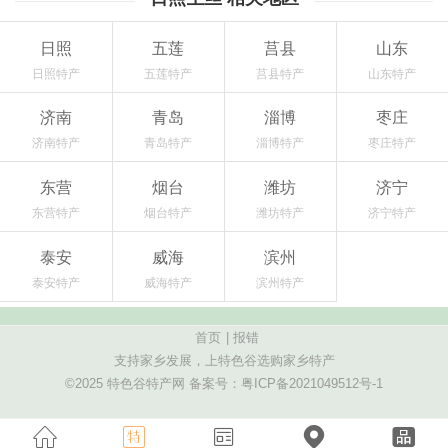
日照
五莲
莒县
山东
日照特产
五莲特产
莒县特产
山东特产
济南
青岛
淄博
枣庄
济南特产
青岛特产
淄博特产
枣庄特产
东营
烟台
潍坊
济宁
东营特产
烟台特产
潍坊特产
济宁特产
泰安
威海
滨州
泰安特产
威海特产
滨州特产
首页
|
报错
支持家乡发展，上特色谷选购家乡特产
©2025 特色谷特产网 备案号：
粤ICP备2021049512号-1