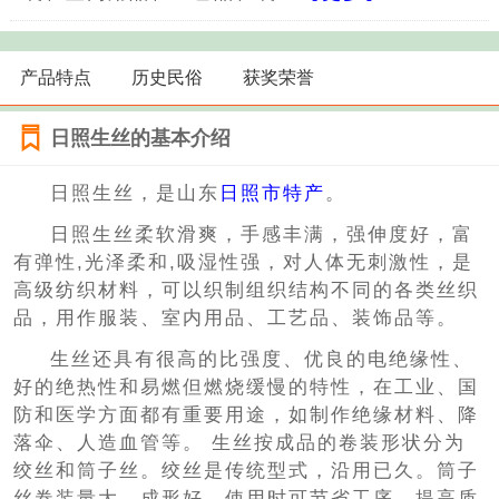
产品特点
历史民俗
获奖荣誉
日照生丝的基本介绍
日照生丝，是山东
日照市特产
。
日照生丝柔软滑爽，手感丰满，强伸度好，富
有弹性,光泽柔和,吸湿性强，对人体无刺激性，是
高级纺织材料，可以织制组织结构不同的各类丝织
品，用作服装、室内用品、工艺品、装饰品等。
生丝还具有很高的比强度、优良的电绝缘性、
好的绝热性和易燃但燃烧缓慢的特性，在工业、国
防和医学方面都有重要用途，如制作绝缘材料、降
落伞、人造血管等。 生丝按成品的卷装形状分为
绞丝和筒子丝。绞丝是传统型式，沿用已久。筒子
丝卷装量大，成形好，使用时可节省工序，提高质