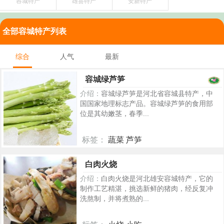
容城特产
雄县特产
安新特产
全部容城特产列表
综合
人气
最新
容城绿芦笋
介绍：
容城绿芦笋是河北省容城县特产，中
国国家地理标志产品。容城绿芦笋的食用部
位是其幼嫩茎，春季...
标签：
蔬菜 芦笋
5264
白肉火烧
介绍：
白肉火烧是河北雄安容城特产，它的
制作工艺精湛，挑选新鲜的猪肉，经反复冲
洗熬制，并将煮熟的...