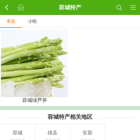
容城特产
果蔬
小吃
容城绿芦笋
容城特产相关地区
容城
雄县
安新