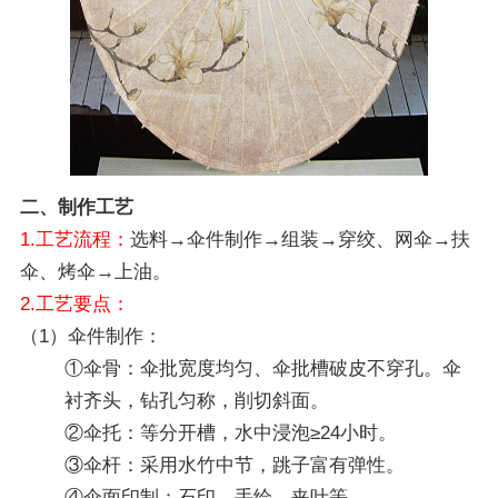
二、制作工艺
1.工艺流程：
选料→伞件制作→组装→穿绞、网伞→扶
伞、烤伞→上油。
2.工艺要点：
（1）伞件制作：
①伞骨：伞批宽度均匀、伞批槽破皮不穿孔。伞
衬齐头，钻孔匀称，削切斜面。
②伞托：等分开槽，水中浸泡≥24小时。
③伞杆：采用水竹中节，跳子富有弹性。
④伞面印制：石印、手绘、夹叶等。